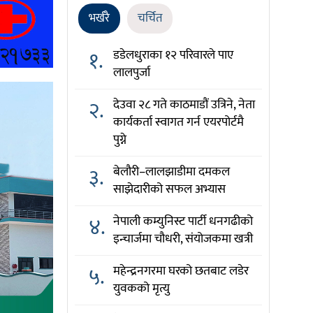
भर्खरै
चर्चित
१.
डडेलधुराका १२ परिवारले पाए
लालपुर्जा
२.
देउवा २८ गते काठमाडौं उत्रिने, नेता
कार्यकर्ता स्वागत गर्न एयरपोर्टमै
पुग्ने
३.
बेलौरी–लालझाडीमा दमकल
साझेदारीको सफल अभ्यास
४.
नेपाली कम्युनिस्ट पार्टी धनगढीको
इन्चार्जमा चौधरी, संयोजकमा खत्री
५.
महेन्द्रनगरमा घरको छतबाट लडेर
युवकको मृत्यु