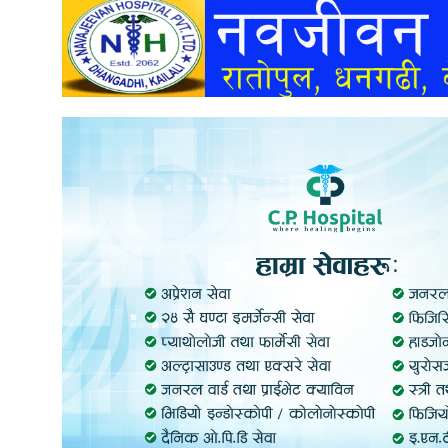
अन्तर्वार्ता
अर्थ
खेलकुद
मनोरञ्जन
अन्य