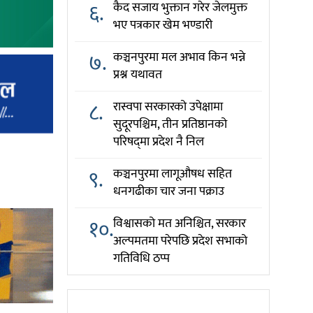
६.
कैद सजाय भुक्तान गरेर जेलमुक्त
भए पत्रकार खेम भण्डारी
७.
कञ्चनपुरमा मल अभाव किन भन्ने
प्रश्न यथावत
८.
रास्वपा सरकारको उपेक्षामा
सुदूरपश्चिम, तीन प्रतिष्ठानको
परिषद्‌मा प्रदेश नै निल
९.
कञ्चनपुरमा लागूऔषध सहित
धनगढीका चार जना पक्राउ
१०.
विश्वासको मत अनिश्चित, सरकार
अल्पमतमा परेपछि प्रदेश सभाको
गतिविधि ठप्प