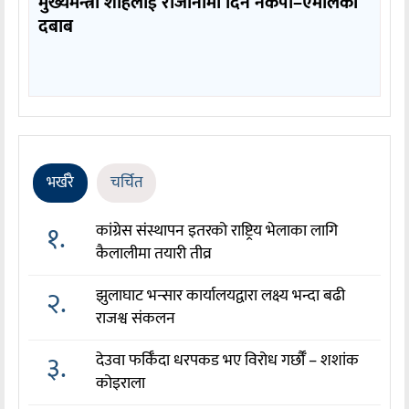
मुख्यमन्त्री शाहलाई राजीनामा दिन नेकपा–एमालेको
दबाब
भर्खरै
चर्चित
१.
कांग्रेस संस्थापन इतरको राष्ट्रिय भेलाका लागि
कैलालीमा तयारी तीव्र
२.
झुलाघाट भन्सार कार्यालयद्वारा लक्ष्य भन्दा बढी
राजश्व संकलन
३.
देउवा फर्किँदा धरपकड भए विरोध गर्छौँं – शशांक
कोइराला