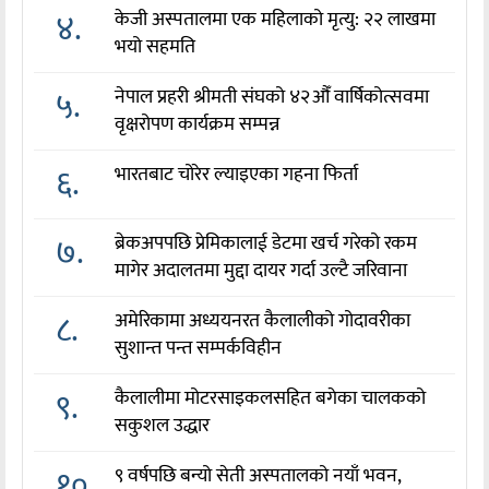
४.
केजी अस्पतालमा एक महिलाको मृत्यु: २२ लाखमा
भयो सहमति
५.
नेपाल प्रहरी श्रीमती संघको ४२औँ वार्षिकोत्सवमा
वृक्षरोपण कार्यक्रम सम्पन्न
६.
भारतबाट चोरेर ल्याइएका गहना फिर्ता
७.
ब्रेकअपपछि प्रेमिकालाई डेटमा खर्च गरेको रकम
मागेर अदालतमा मुद्दा दायर गर्दा उल्टै जरिवाना
८.
अमेरिकामा अध्ययनरत कैलालीको गोदावरीका
सुशान्त पन्त सम्पर्कविहीन
९.
कैलालीमा मोटरसाइकलसहित बगेका चालकको
सकुशल उद्धार
१०.
९ वर्षपछि बन्यो सेती अस्पतालको नयाँ भवन,