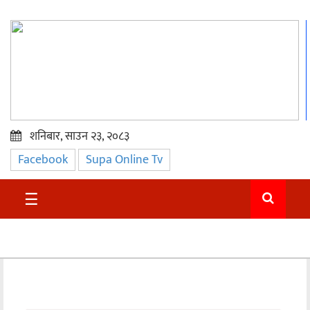
शनिबार, साउन २३, २०८३
Facebook
Supa Online Tv
प्रमुख
समाचार
☰
सुदुर
राजनीति
समाचार
अन्तराष्ट्रिय