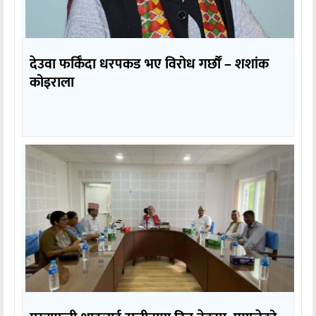
देउवा फर्किँदा धरपकड भए विरोध गर्छौँं – शशांक
कोइराला