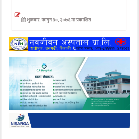
अन्तर्वार्ता
शुक्रबार, फागुन ३०, २०७६ मा प्रकाशित
अर्थ
खेलकुद
मनोरञ्जन
अन्य