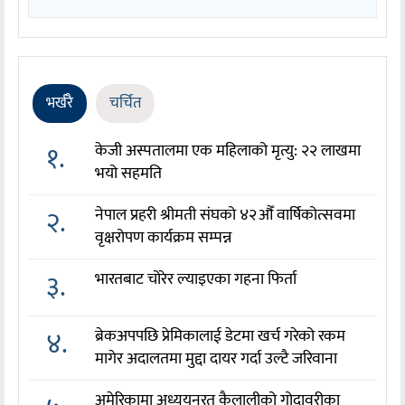
भर्खरै
चर्चित
१.
केजी अस्पतालमा एक महिलाको मृत्यु: २२ लाखमा
भयो सहमति
२.
नेपाल प्रहरी श्रीमती संघको ४२औँ वार्षिकोत्सवमा
वृक्षरोपण कार्यक्रम सम्पन्न
३.
भारतबाट चोरेर ल्याइएका गहना फिर्ता
४.
ब्रेकअपपछि प्रेमिकालाई डेटमा खर्च गरेको रकम
मागेर अदालतमा मुद्दा दायर गर्दा उल्टै जरिवाना
अमेरिकामा अध्ययनरत कैलालीको गोदावरीका