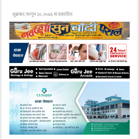
शुक्रबार, फागुन ३०, २०७६ मा प्रकाशित