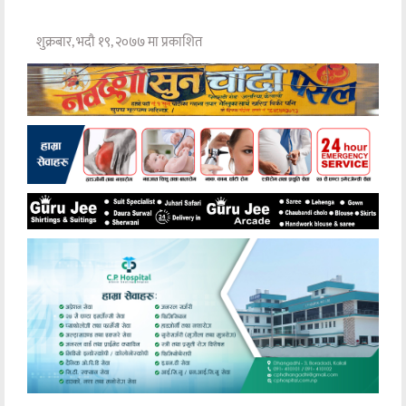
शुक्रबार, भदौ १९, २०७७ मा प्रकाशित