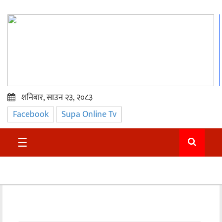
शनिबार, साउन २३, २०८३
Facebook
Supa Online Tv
प्रमुख
समाचार
☰
सुदुर
राजनीति
समाचार
अन्तराष्ट्रिय