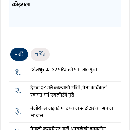
कोइराला
भर्खरै
चर्चित
१.
डडेलधुराका १२ परिवारले पाए लालपुर्जा
२.
देउवा २८ गते काठमाडौं उत्रिने, नेता कार्यकर्ता
स्वागत गर्न एयरपोर्टमै पुग्ने
३.
बेलौरी–लालझाडीमा दमकल साझेदारीको सफल
अभ्यास
नेपाली कम्युनिस्ट पार्टी धनगढीको इन्चार्जमा