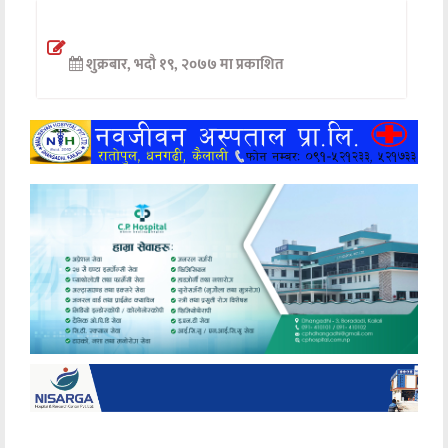
अन्तर्वार्ता
शुक्रबार, भदौ १९, २०७७ मा प्रकाशित
अर्थ
खेलकुद
मनोरञ्जन
अन्य