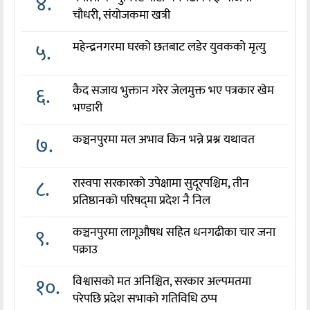
४.
चौधरी, संयोजकमा खत्री
५.
महेन्द्रनगरमा घरको छतबाट लडेर युवकको मृत्यु
६.
कैद सजाय भुक्तान गरेर जेलमुक्त भए पत्रकार खेम
भण्डारी
७.
कञ्चनपुरमा मल अभाव किन भन्ने प्रश्न यथावत
८.
रास्वपा सरकारको उपेक्षामा सुदूरपश्चिम, तीन
प्रतिष्ठानको परिषद्‌मा प्रदेश नै निल
९.
कञ्चनपुरमा लागूऔषध सहित धनगढीका चार जना
पक्राउ
१०.
विश्वासको मत अनिश्चित, सरकार अल्पमतमा
परेपछि प्रदेश सभाको गतिविधि ठप्प