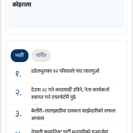
कोइराला
भर्खरै
चर्चित
१.
डडेलधुराका १२ परिवारले पाए लालपुर्जा
२.
देउवा २८ गते काठमाडौं उत्रिने, नेता कार्यकर्ता
स्वागत गर्न एयरपोर्टमै पुग्ने
३.
बेलौरी–लालझाडीमा दमकल साझेदारीको सफल
अभ्यास
नेपाली कम्युनिस्ट पार्टी धनगढीको इन्चार्जमा