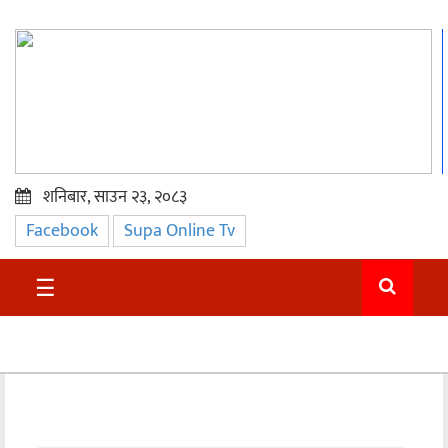
शनिबार, साउन २३, २०८३
Facebook
Supa Online Tv
प्रमुख
समाचार
☰
सुदुर
राजनीति
समाचार
अन्तराष्ट्रिय