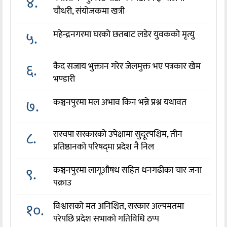
४.
चौधरी, संयोजकमा खत्री
५.
महेन्द्रनगरमा घरको छतबाट लडेर युवकको मृत्यु
६.
कैद सजाय भुक्तान गरेर जेलमुक्त भए पत्रकार खेम
भण्डारी
७.
कञ्चनपुरमा मल अभाव किन भन्ने प्रश्न यथावत
८.
रास्वपा सरकारको उपेक्षामा सुदूरपश्चिम, तीन
प्रतिष्ठानको परिषद्‌मा प्रदेश नै निल
९.
कञ्चनपुरमा लागूऔषध सहित धनगढीका चार जना
पक्राउ
१०.
विश्वासको मत अनिश्चित, सरकार अल्पमतमा
परेपछि प्रदेश सभाको गतिविधि ठप्प