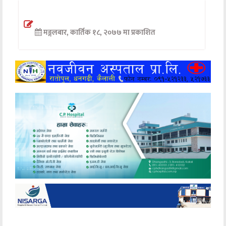
अन्तर्वार्ता
मङ्गलबार, कार्तिक १८, २०७७ मा प्रकाशित
अर्थ
खेलकुद
मनोरञ्जन
अन्य