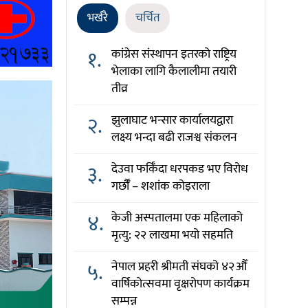
भर्खरै
चर्चित
१.
कांग्रेस संस्थापन इतरको राष्ट्रिय
भेलाका लागि कैलालीमा तयारी
तीव्र
२.
झुलाघाट भन्सार कार्यालयद्वारा
लक्ष्य भन्दा बढी राजश्व संकलन
३.
देउवा फर्किँदा धरपकड भए विरोध
गर्छौँं – शशांक कोइराला
४.
केजी अस्पतालमा एक महिलाको
मृत्यु: २२ लाखमा भयो सहमति
५.
नेपाल प्रहरी श्रीमती संघको ४२औँ
वार्षिकोत्सवमा वृक्षरोपण कार्यक्रम
सम्पन्न