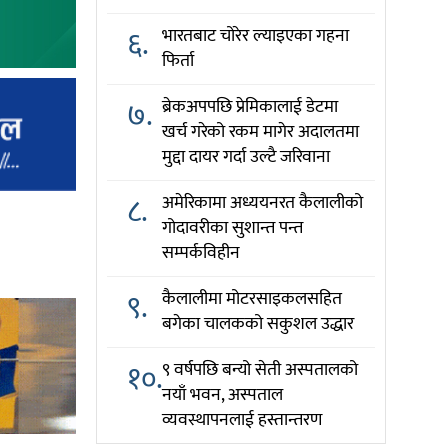
६.
भारतबाट चोरेर ल्याइएका गहना
फिर्ता
७.
ब्रेकअपपछि प्रेमिकालाई डेटमा
खर्च गरेको रकम मागेर अदालतमा
मुद्दा दायर गर्दा उल्टै जरिवाना
८.
अमेरिकामा अध्ययनरत कैलालीको
गोदावरीका सुशान्त पन्त
सम्पर्कविहीन
९.
कैलालीमा मोटरसाइकलसहित
बगेका चालकको सकुशल उद्धार
१०.
९ वर्षपछि बन्यो सेती अस्पतालको
नयाँ भवन, अस्पताल
व्यवस्थापनलाई हस्तान्तरण