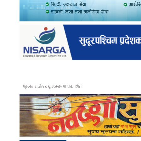
मङ्गलबार, जेठ ०६, २०७७ मा प्रकाशित