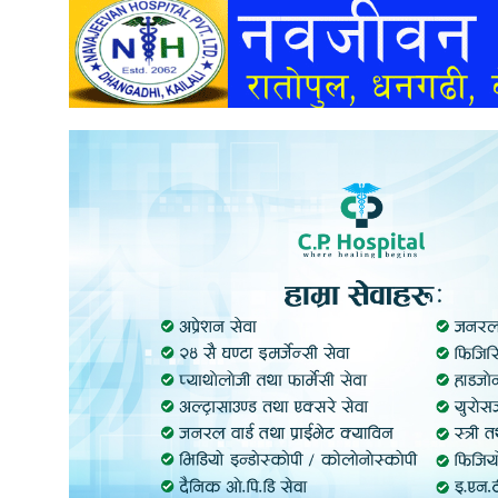
अन्तर्वार्ता
अर्थ
खेलकुद
मनोरञ्जन
अन्य