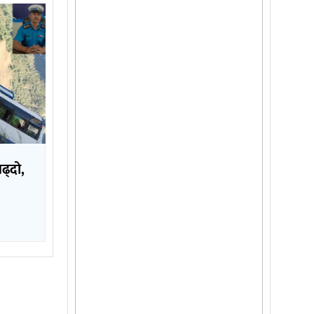
बढ्दो,