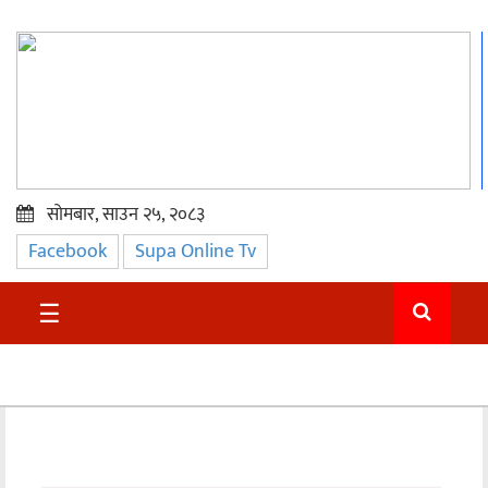
सोमबार, साउन २५, २०८३
Facebook
Supa Online Tv
प्रमुख
समाचार
☰
सुदुर
राजनीति
समाचार
अन्तराष्ट्रिय