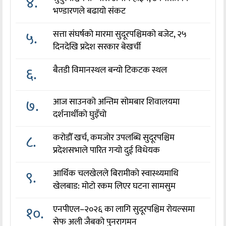
४.
भण्डारणले बढायो संकट
५.
सत्ता संघर्षको मारमा सुदूरपश्चिमको बजेट, २५
दिनदेखि प्रदेश सरकार बेखर्ची
६.
बैतडी विमानस्थल बन्यो टिकटक स्थल
७.
आज साउनको अन्तिम सोमबार शिवालयमा
दर्शनार्थीको घुइँचो
८.
करोडौँ खर्च, कमजोर उपलब्धि सुदूरपश्चिम
प्रदेशसभाले पारित गर्‍यो दुई विधेयक
९.
आर्थिक चलखेलले बिरामीको स्वास्थ्यमाथि
खेलबाड: मोटो रकम लिएर घटना सामसुम
१०.
एनपीएल–२०२६ का लागि सुदूरपश्चिम रोयल्समा
सेफ अली जैबको पुनरागमन