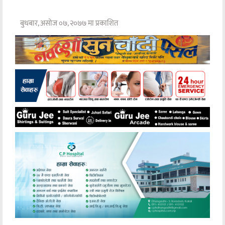
बुधबार, असोज ०७, २०७७ मा प्रकाशित