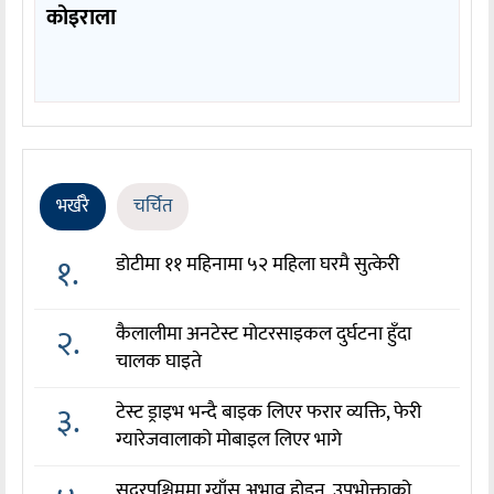
कोइराला
भर्खरै
चर्चित
१.
डोटीमा ११ महिनामा ५२ महिला घरमै सुत्केरी
२.
कैलालीमा अनटेस्ट मोटरसाइकल दुर्घटना हुँदा
चालक घाइते
३.
टेस्ट ड्राइभ भन्दै बाइक लिएर फरार व्यक्ति, फेरी
ग्यारेजवालाको मोबाइल लिएर भागे
सुदुरपश्चिममा ग्याँस अभाव होइन, उपभोक्ताको