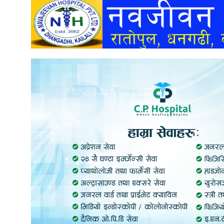
अन्तर्वार्ता
अर्थ
खेलकुद
मनोरञ्जन
अन्य