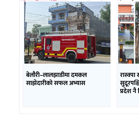
बेलौरी–लालझाडीमा दमकल
रास्वपा 
साझेदारीको सफल अभ्यास
सुदूरपश्च
प्रदेश नै