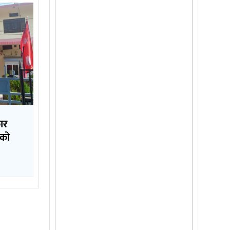
ार
ाको