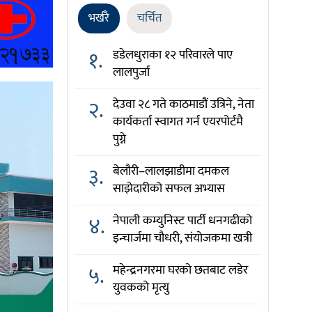
भर्खरै
चर्चित
१.
डडेलधुराका १२ परिवारले पाए
लालपुर्जा
२.
देउवा २८ गते काठमाडौं उत्रिने, नेता
कार्यकर्ता स्वागत गर्न एयरपोर्टमै
पुग्ने
३.
बेलौरी–लालझाडीमा दमकल
साझेदारीको सफल अभ्यास
४.
नेपाली कम्युनिस्ट पार्टी धनगढीको
इन्चार्जमा चौधरी, संयोजकमा खत्री
५.
महेन्द्रनगरमा घरको छतबाट लडेर
युवकको मृत्यु