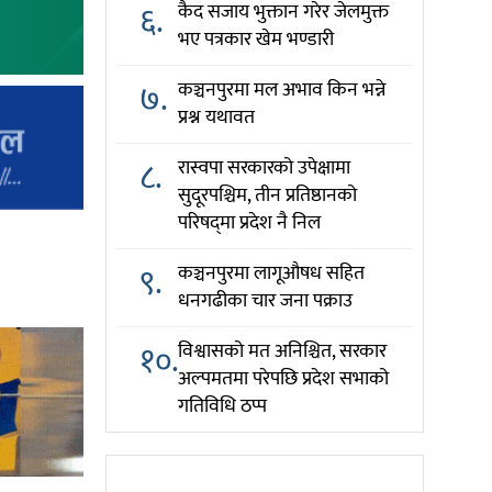
६.
कैद सजाय भुक्तान गरेर जेलमुक्त
भए पत्रकार खेम भण्डारी
७.
कञ्चनपुरमा मल अभाव किन भन्ने
प्रश्न यथावत
८.
रास्वपा सरकारको उपेक्षामा
सुदूरपश्चिम, तीन प्रतिष्ठानको
परिषद्‌मा प्रदेश नै निल
९.
कञ्चनपुरमा लागूऔषध सहित
धनगढीका चार जना पक्राउ
१०.
विश्वासको मत अनिश्चित, सरकार
अल्पमतमा परेपछि प्रदेश सभाको
गतिविधि ठप्प