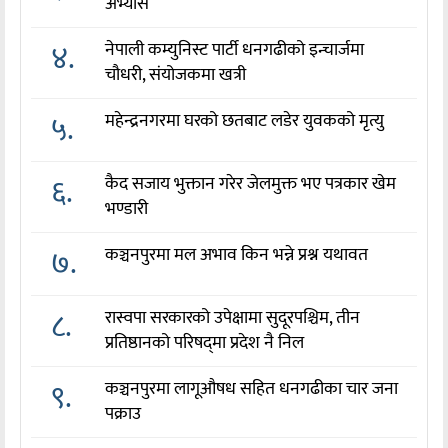
अभ्यास
४.
नेपाली कम्युनिस्ट पार्टी धनगढीको इन्चार्जमा
चौधरी, संयोजकमा खत्री
५.
महेन्द्रनगरमा घरको छतबाट लडेर युवकको मृत्यु
६.
कैद सजाय भुक्तान गरेर जेलमुक्त भए पत्रकार खेम
भण्डारी
७.
कञ्चनपुरमा मल अभाव किन भन्ने प्रश्न यथावत
८.
रास्वपा सरकारको उपेक्षामा सुदूरपश्चिम, तीन
प्रतिष्ठानको परिषद्‌मा प्रदेश नै निल
९.
कञ्चनपुरमा लागूऔषध सहित धनगढीका चार जना
पक्राउ