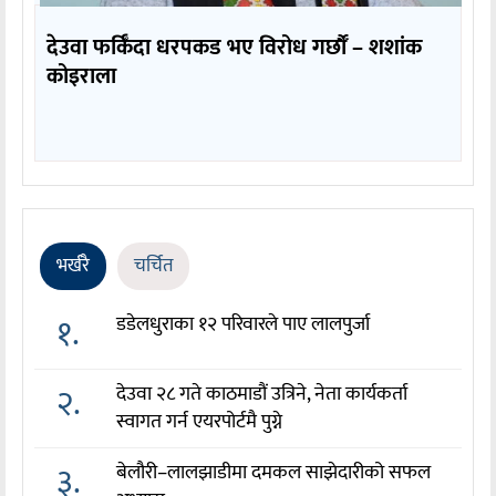
देउवा फर्किँदा धरपकड भए विरोध गर्छौँं – शशांक
कोइराला
भर्खरै
चर्चित
१.
डडेलधुराका १२ परिवारले पाए लालपुर्जा
२.
देउवा २८ गते काठमाडौं उत्रिने, नेता कार्यकर्ता
स्वागत गर्न एयरपोर्टमै पुग्ने
३.
बेलौरी–लालझाडीमा दमकल साझेदारीको सफल