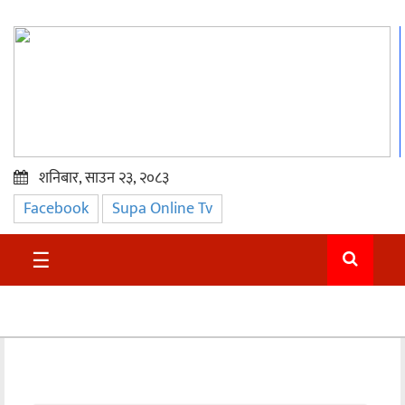
शनिबार, साउन २३, २०८३
Facebook
Supa Online Tv
प्रमुख
समाचार
☰
सुदुर
राजनीति
समाचार
अन्तराष्ट्रिय