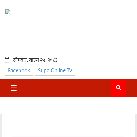
सोमबार, साउन २५, २०८३
Facebook
Supa Online Tv
प्रमुख
समाचार
☰
सुदुर
राजनीति
समाचार
अन्तराष्ट्रिय