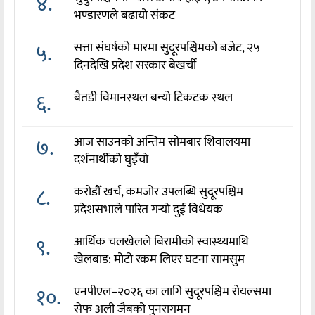
४.
भण्डारणले बढायो संकट
५.
सत्ता संघर्षको मारमा सुदूरपश्चिमको बजेट, २५
दिनदेखि प्रदेश सरकार बेखर्ची
६.
बैतडी विमानस्थल बन्यो टिकटक स्थल
७.
आज साउनको अन्तिम सोमबार शिवालयमा
दर्शनार्थीको घुइँचो
८.
करोडौँ खर्च, कमजोर उपलब्धि सुदूरपश्चिम
प्रदेशसभाले पारित गर्‍यो दुई विधेयक
९.
आर्थिक चलखेलले बिरामीको स्वास्थ्यमाथि
खेलबाड: मोटो रकम लिएर घटना सामसुम
१०.
एनपीएल–२०२६ का लागि सुदूरपश्चिम रोयल्समा
सेफ अली जैबको पुनरागमन