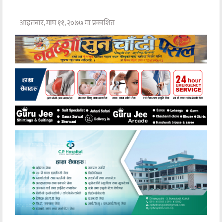
आइतबार, माघ ११, २०७७ मा प्रकाशित