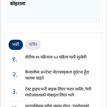
कोइराला
भर्खरै
चर्चित
१.
डोटीमा ११ महिनामा ५२ महिला घरमै सुत्केरी
२.
कैलालीमा अनटेस्ट मोटरसाइकल दुर्घटना हुँदा
चालक घाइते
३.
टेस्ट ड्राइभ भन्दै बाइक लिएर फरार व्यक्ति, फेरी
ग्यारेजवालाको मोबाइल लिएर भागे
सुदुरपश्चिममा ग्याँस अभाव होइन, उपभोक्ताको