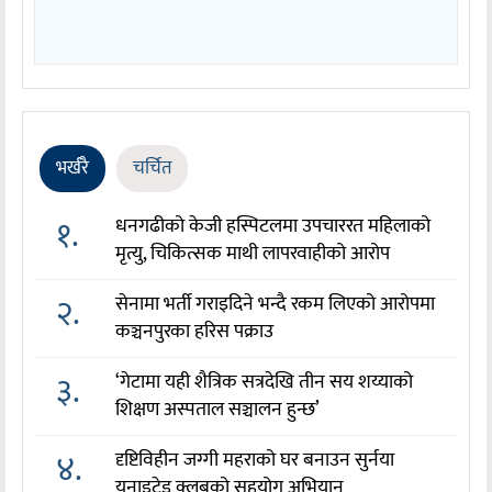
भर्खरै
चर्चित
१.
धनगढीको केजी हस्पिटलमा उपचाररत महिलाको
मृत्यु, चिकित्सक माथी लापरवाहीको आरोप
२.
सेनामा भर्ती गराइदिने भन्दै रकम लिएको आरोपमा
कञ्चनपुरका हरिस पक्राउ
३.
‘गेटामा यही शैत्रिक सत्रदेखि तीन सय शय्याको
शिक्षण अस्पताल सञ्चालन हुन्छ’
४.
दृष्टिविहीन जग्गी महराको घर बनाउन सुर्नया
युनाइटेड क्लबको सहयोग अभियान