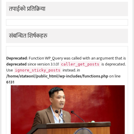
तपाईको प्रतिक्रिया
संबन्धित शिर्षकहरु
Deprecated
: Function WP_Query was called with an argument that is
deprecated
since version 3.1.0!
is deprecated.
caller_get_posts
Use
instead. in
ignore_sticky_posts
/home/stateonl/public_html/wp-includes/functions.php
on line
6131