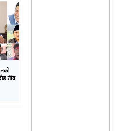
गठनको
दौड तीव्र