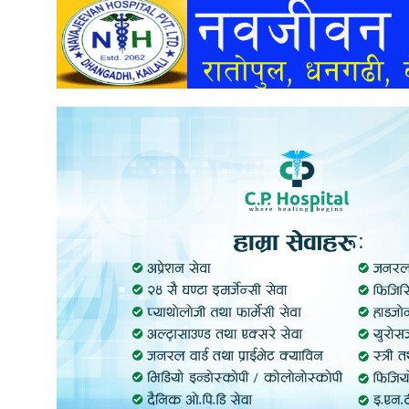
अन्तर्वार्ता
अर्थ
खेलकुद
मनोरञ्जन
अन्य