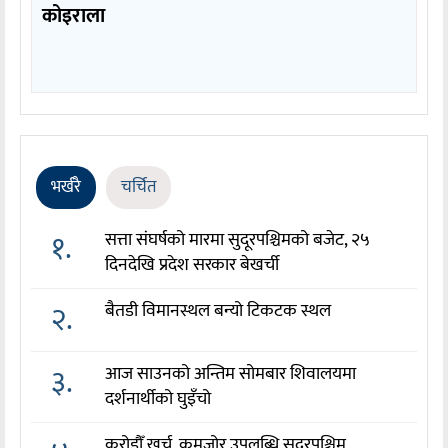
कोइराला
भर्खरै
चर्चित
१.
सत्ता संघर्षको मारमा सुदूरपश्चिमको बजेट, २५
दिनदेखि प्रदेश सरकार बेखर्ची
२.
बैतडी विमानस्थल बन्यो टिकटक स्थल
३.
आज साउनको अन्तिम सोमबार शिवालयमा
दर्शनार्थीको घुइँचो
करोडौँ खर्च, कमजोर उपलब्धि सुदूरपश्चिम