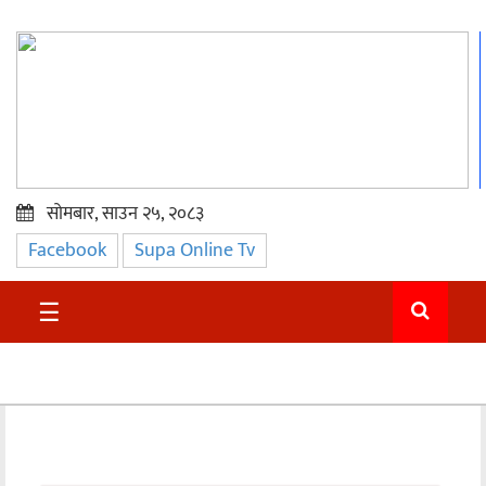
सोमबार, साउन २५, २०८३
Facebook
Supa Online Tv
प्रमुख
समाचार
☰
सुदुर
राजनीति
समाचार
अन्तराष्ट्रिय