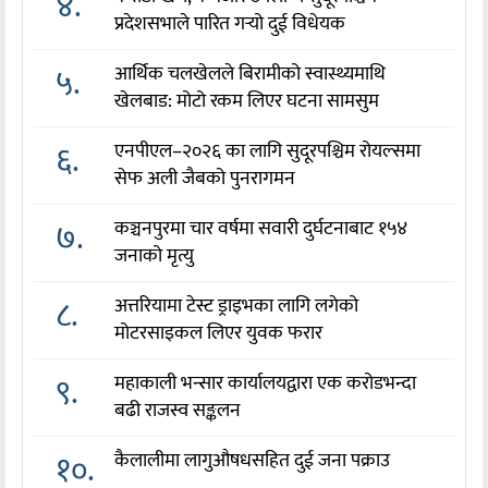
४.
प्रदेशसभाले पारित गर्‍यो दुई विधेयक
५.
आर्थिक चलखेलले बिरामीको स्वास्थ्यमाथि
खेलबाड: मोटो रकम लिएर घटना सामसुम
६.
एनपीएल–२०२६ का लागि सुदूरपश्चिम रोयल्समा
सेफ अली जैबको पुनरागमन
७.
कञ्चनपुरमा चार वर्षमा सवारी दुर्घटनाबाट १५४
जनाको मृत्यु
८.
अत्तरियामा टेस्ट ड्राइभका लागि लगेको
मोटरसाइकल लिएर युवक फरार
९.
महाकाली भन्सार कार्यालयद्वारा एक करोडभन्दा
बढी राजस्व सङ्कलन
१०.
कैलालीमा लागुऔषधसहित दुई जना पक्राउ