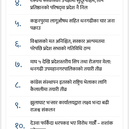
४.
रास्वपा सरकारको उपेक्षामा सुदूरपश्चिम, तीन
प्रतिष्ठानको परिषद्‌मा प्रदेश नै निल
५.
कञ्चनपुरमा लागूऔषध सहित धनगढीका चार जना
पक्राउ
६.
विश्वासको मत अनिश्चित, सरकार अल्पमतमा
परेपछि प्रदेश सभाको गतिविधि ठप्प
७.
माघ ५ देखि प्रदेशस्तरीय सिप तथा रोजगार मेला:
धनगढी उपमहानगरपालिकाको तयारी तीव्र
८.
कांग्रेस संस्थापन इतरको राष्ट्रिय भेलाका लागि
कैलालीमा तयारी तीव्र
९.
झुलाघाट भन्सार कार्यालयद्वारा लक्ष्य भन्दा बढी
राजश्व संकलन
१०.
देउवा फर्किँदा धरपकड भए विरोध गर्छौँं – शशांक