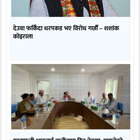
देउवा फर्किँदा धरपकड भए विरोध गर्छौँं – शशांक
कोइराला