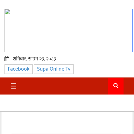
शनिबार, साउन २३, २०८३
Facebook
Supa Online Tv
प्रमुख
समाचार
☰
सुदुर
राजनीति
समाचार
अन्तराष्ट्रिय