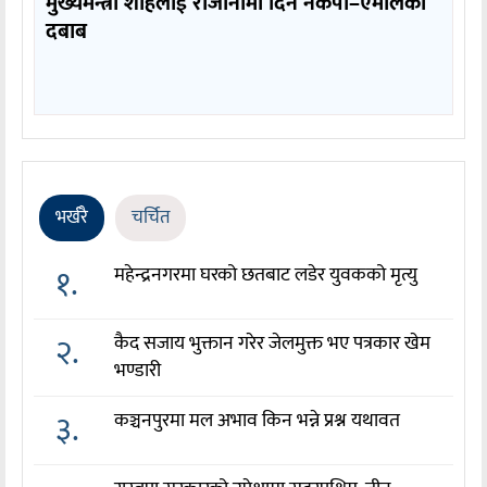
मुख्यमन्त्री शाहलाई राजीनामा दिन नेकपा–एमालेको
दबाब
भर्खरै
चर्चित
१.
महेन्द्रनगरमा घरको छतबाट लडेर युवकको मृत्यु
२.
कैद सजाय भुक्तान गरेर जेलमुक्त भए पत्रकार खेम
भण्डारी
३.
कञ्चनपुरमा मल अभाव किन भन्ने प्रश्न यथावत