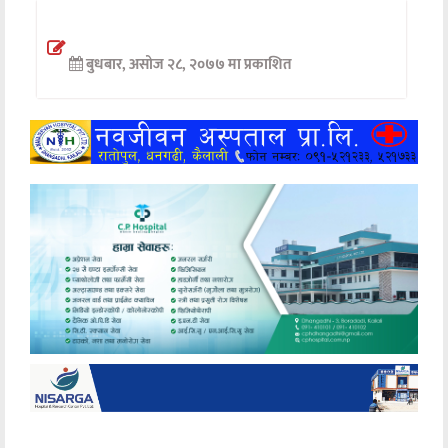
अन्तर्वार्ता
बुधबार, असोज २८, २०७७ मा प्रकाशित
अर्थ
खेलकुद
मनोरञ्जन
अन्य