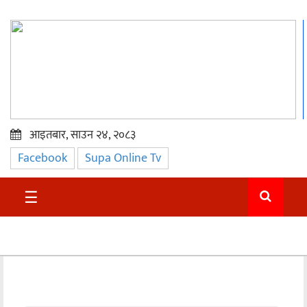
आइतबार, साउन २४, २०८३
Facebook
Supa Online Tv
प्रमुख
समाचार
☰
सुदुर
राजनीति
समाचार
अन्तराष्ट्रिय