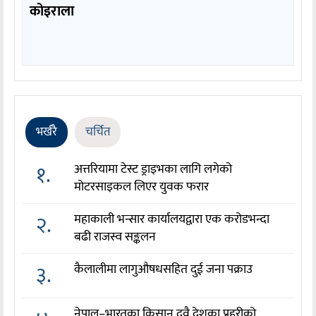
कोइराला
भर्खरै
चर्चित
१.
अत्तरियामा टेस्ट ड्राइभका लागि लगेको
मोटरसाइकल लिएर युवक फरार
२.
महाकाली भन्सार कार्यालयद्वारा एक करोडभन्दा
बढी राजस्व सङ्कलन
३.
कैलालीमा लागुऔषधसहित दुई जना पक्राउ
नेपाल–भारतका किसान दुवै देशका प्रहरीको