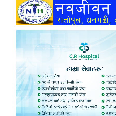
अन्तर्वार्ता
अर्थ
खेलकुद
मनोरञ्जन
अन्य