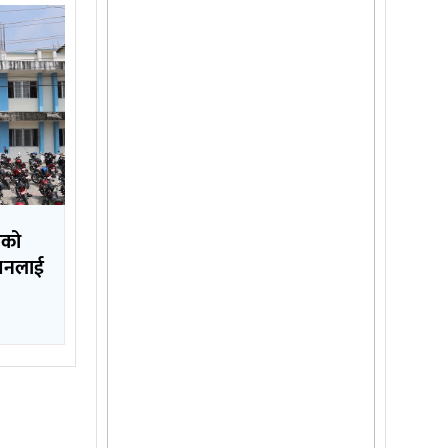
लको
ापनलाई