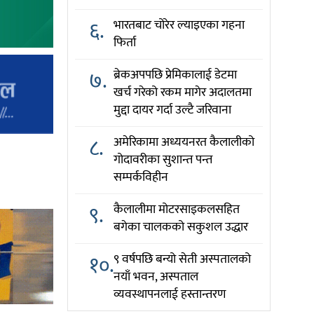
६.
भारतबाट चोरेर ल्याइएका गहना
फिर्ता
७.
ब्रेकअपपछि प्रेमिकालाई डेटमा
खर्च गरेको रकम मागेर अदालतमा
मुद्दा दायर गर्दा उल्टै जरिवाना
८.
अमेरिकामा अध्ययनरत कैलालीको
गोदावरीका सुशान्त पन्त
सम्पर्कविहीन
९.
कैलालीमा मोटरसाइकलसहित
बगेका चालकको सकुशल उद्धार
१०.
९ वर्षपछि बन्यो सेती अस्पतालको
नयाँ भवन, अस्पताल
व्यवस्थापनलाई हस्तान्तरण