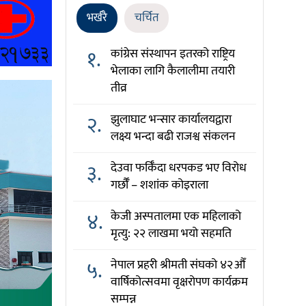
भर्खरै
चर्चित
१.
कांग्रेस संस्थापन इतरको राष्ट्रिय
भेलाका लागि कैलालीमा तयारी
तीव्र
२.
झुलाघाट भन्सार कार्यालयद्वारा
लक्ष्य भन्दा बढी राजश्व संकलन
३.
देउवा फर्किँदा धरपकड भए विरोध
गर्छौँं – शशांक कोइराला
४.
केजी अस्पतालमा एक महिलाको
मृत्यु: २२ लाखमा भयो सहमति
५.
नेपाल प्रहरी श्रीमती संघको ४२औँ
वार्षिकोत्सवमा वृक्षरोपण कार्यक्रम
सम्पन्न