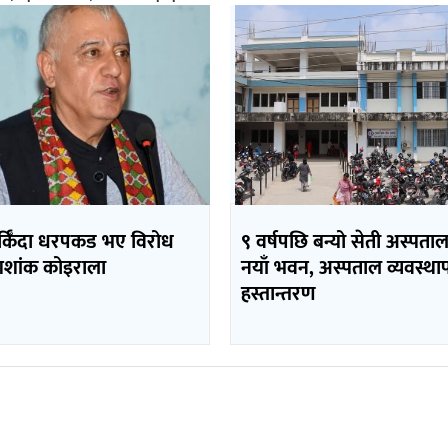
र्किँदा धरपकड भए विरोध
९ वर्षपछि बन्यो सेती अस्पता
– शशांक कोइराला
नयाँ भवन, अस्पताल व्यवस्थ
हस्तान्तरण