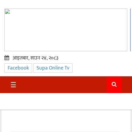
आइतबार, साउन २४, २०८३
Facebook
Supa Online Tv
प्रमुख
समाचार
☰
सुदुर
राजनीति
समाचार
अन्तराष्ट्रिय