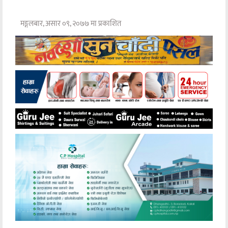
मङ्गलबार, असार ०९, २०७७ मा प्रकाशित