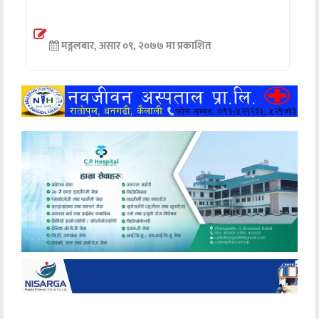
अन्तर्वार्ता
मङ्गलबार, असार ०९, २०७७ मा प्रकाशित
अर्थ
खेलकुद
मनोरञ्जन
अन्य