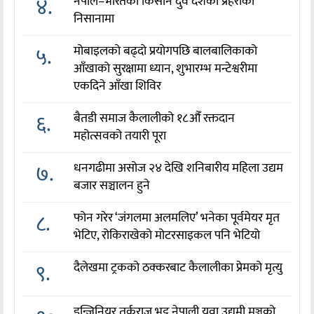
४.
नेपाल–भारतका किसान दुवै देशका प्रहरीको
निसानामा
५.
मोबाइलको बढ्दो प्रयोगपछि बालबालिकाको
आँखाको सुरक्षामा ध्यान, शुभारम्भ मन्टेश्वरीमा
एकदिने आँखा शिविर
६.
बैतडी समाज कैलालीको १८औँ रक्तदान
महोत्सवको तयारी पूरा
७.
धनगढीमा असोज २४ देखि शनिबारीय महिला उद्यम
बजार सञ्चालन हुने
८.
फोन गरेर ‘जंगलमा अलमलिए’ भनेका पूर्वमेयर मृत
भेटिए, रोकिराखेको मोटरसाइकल पनि भेटियो
९.
दैलेखमा ट्रकको ठक्करबाट कैलालीका प्रेमको मृत्यु
इन्जिनियर तर्कराज भट्ट नेपाली युवा उद्यमी मञ्चको