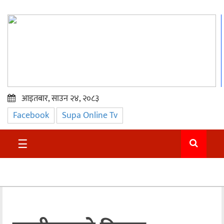
आइतबार, साउन २४, २०८३
Facebook
Supa Online Tv
प्रमुख
समाचार
☰
सुदुर
राजनीति
समाचार
अन्तराष्ट्रिय