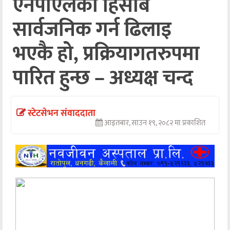
एनपीएलको हिसाब
अन्तर्वार्ता
सार्वजनिक गर्न ढिलाइ
अर्थ
भएकै हो, प्रक्रियागतरुपमा
खेलकुद
पारित हुन्छ – अध्यक्ष चन्द
मनोरञ्जन
अन्य
स्टेटसेभन संवाददाता
आइतबार, साउन १९, २०८२ मा प्रकाशित