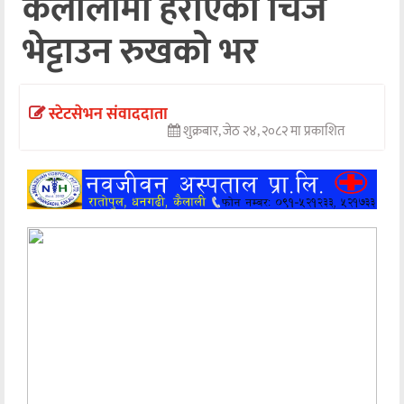
कैलालीमा हराएको चिज
अन्तर्वार्ता
भेट्टाउन रुखको भर
अर्थ
खेलकुद
स्टेटसेभन संवाददाता
शुक्रबार, जेठ २४, २०८२ मा प्रकाशित
मनोरञ्जन
अन्य