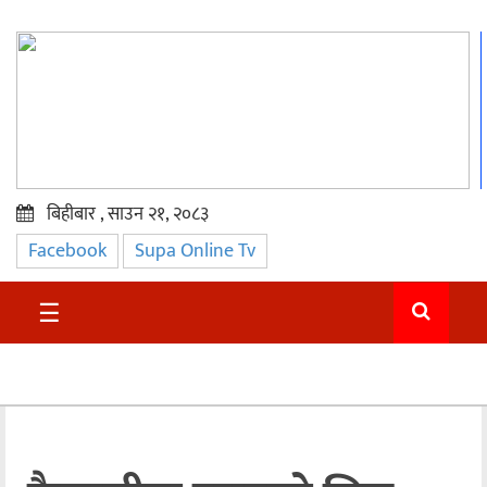
बिहीबार , साउन २१, २०८३
Facebook
Supa Online Tv
प्रमुख
समाचार
☰
सुदुर
राजनीति
समाचार
अन्तराष्ट्रिय