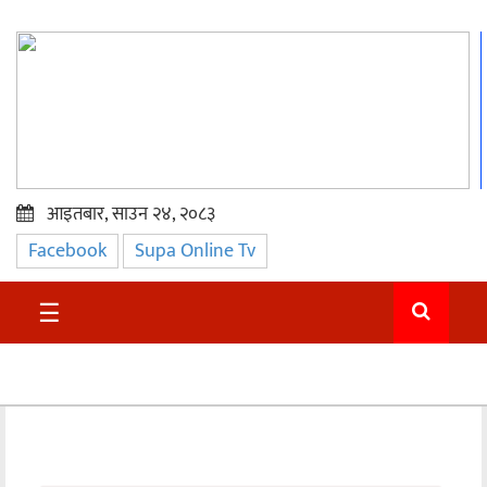
आइतबार, साउन २४, २०८३
Facebook
Supa Online Tv
प्रमुख
समाचार
☰
सुदुर
राजनीति
समाचार
अन्तराष्ट्रिय