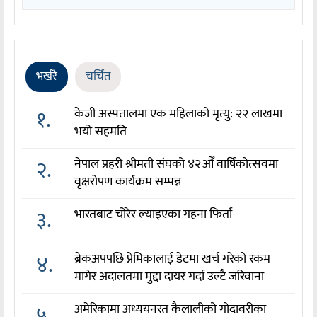
भर्खरै
चर्चित
१.
केजी अस्पतालमा एक महिलाको मृत्यु: २२ लाखमा
भयो सहमति
२.
नेपाल प्रहरी श्रीमती संघको ४२औँ वार्षिकोत्सवमा
वृक्षरोपण कार्यक्रम सम्पन्न
३.
भारतबाट चोरेर ल्याइएका गहना फिर्ता
४.
ब्रेकअपपछि प्रेमिकालाई डेटमा खर्च गरेको रकम
मागेर अदालतमा मुद्दा दायर गर्दा उल्टै जरिवाना
५.
अमेरिकामा अध्ययनरत कैलालीको गोदावरीका