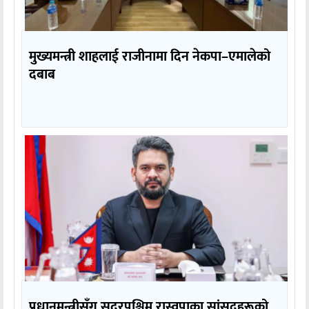
मुख्यमन्त्री शाहलाई राजीनामा दिन नेकपा–एमालेको
दबाब
प्रधानमन्त्रीसँग सुदूरपश्चिम रास्वपाका सांसदहरूको