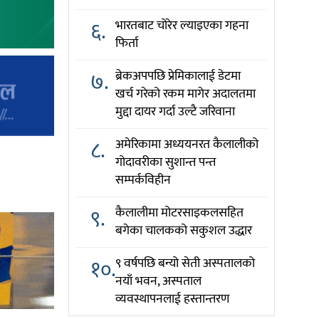
६.
भारतबाट चोरेर ल्याइएका गहना
फिर्ता
७.
ब्रेकअपपछि प्रेमिकालाई डेटमा
खर्च गरेको रकम मागेर अदालतमा
मुद्दा दायर गर्दा उल्टै जरिवाना
८.
अमेरिकामा अध्ययनरत कैलालीको
गोदावरीका सुशान्त पन्त
सम्पर्कविहीन
९.
कैलालीमा मोटरसाइकलसहित
बगेका चालकको सकुशल उद्धार
१०.
९ वर्षपछि बन्यो सेती अस्पतालको
नयाँ भवन, अस्पताल
व्यवस्थापनलाई हस्तान्तरण