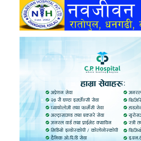
अन्तर्वार्ता
अर्थ
खेलकुद
मनोरञ्जन
अन्य