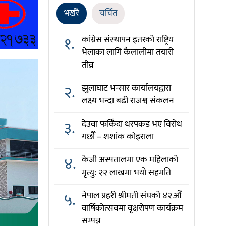
भर्खरै
चर्चित
१.
कांग्रेस संस्थापन इतरको राष्ट्रिय
भेलाका लागि कैलालीमा तयारी
तीव्र
२.
झुलाघाट भन्सार कार्यालयद्वारा
लक्ष्य भन्दा बढी राजश्व संकलन
३.
देउवा फर्किँदा धरपकड भए विरोध
गर्छौँं – शशांक कोइराला
४.
केजी अस्पतालमा एक महिलाको
मृत्यु: २२ लाखमा भयो सहमति
५.
नेपाल प्रहरी श्रीमती संघको ४२औँ
वार्षिकोत्सवमा वृक्षरोपण कार्यक्रम
सम्पन्न