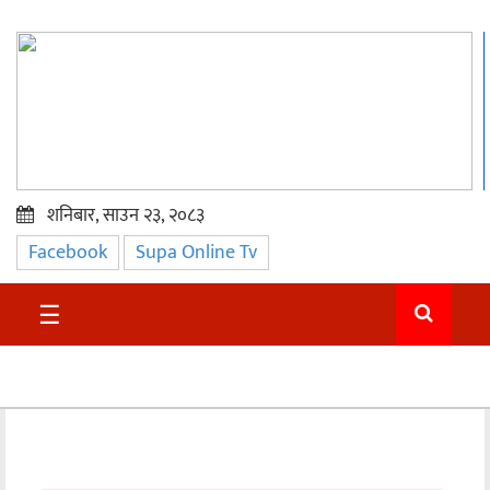
शनिबार, साउन २३, २०८३
Facebook
Supa Online Tv
प्रमुख
समाचार
☰
सुदुर
राजनीति
समाचार
अन्तराष्ट्रिय