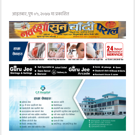
आइतबार, पुष ०५, २०७७ मा प्रकाशित