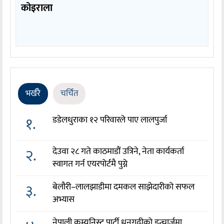
कोइराला
भर्खरै
चर्चित
१.
डडेलधुराका १२ परिवारले पाए लालपुर्जा
२.
देउवा २८ गते काठमाडौं उत्रिने, नेता कार्यकर्ता
स्वागत गर्न एयरपोर्टमै पुग्ने
३.
बेलौरी–लालझाडीमा दमकल साझेदारीको सफल
अभ्यास
नेपाली कम्युनिस्ट पार्टी धनगढीको इन्चार्जमा