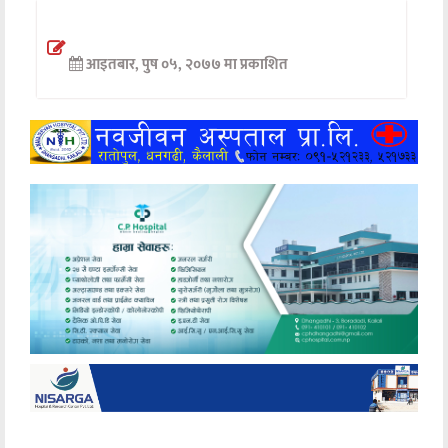
अन्तर्वार्ता
आइतबार, पुष ०५, २०७७ मा प्रकाशित
अर्थ
खेलकुद
मनोरञ्जन
अन्य