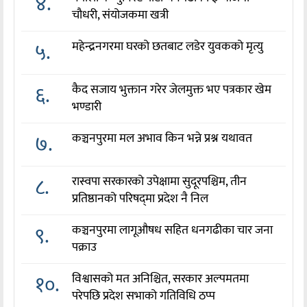
४.
चौधरी, संयोजकमा खत्री
५.
महेन्द्रनगरमा घरको छतबाट लडेर युवकको मृत्यु
६.
कैद सजाय भुक्तान गरेर जेलमुक्त भए पत्रकार खेम
भण्डारी
७.
कञ्चनपुरमा मल अभाव किन भन्ने प्रश्न यथावत
८.
रास्वपा सरकारको उपेक्षामा सुदूरपश्चिम, तीन
प्रतिष्ठानको परिषद्‌मा प्रदेश नै निल
९.
कञ्चनपुरमा लागूऔषध सहित धनगढीका चार जना
पक्राउ
१०.
विश्वासको मत अनिश्चित, सरकार अल्पमतमा
परेपछि प्रदेश सभाको गतिविधि ठप्प