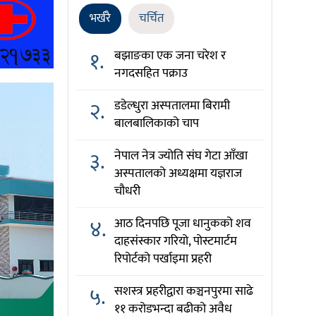
भर्खरै
चर्चित
१.
बझाङका एक जना चरेश र
नगदसहित पक्राउ
२.
डडेल्धुरा अस्पतालमा बिरामी
बालबालिकाको चाप
३.
नेपाल नेत्र ज्योति संघ गेटा आँखा
अस्पतालको अध्यक्षमा यज्ञराज
चौधरी
४.
आठ दिनपछि पूजा धानुकको शव
दाहसंस्कार गरियो, पोस्टमार्टम
रिपोर्टको पर्खाइमा प्रहरी
५.
सशस्त्र प्रहरीद्वारा कञ्चनपुरमा साढे
११ करोडभन्दा बढीको अवैध