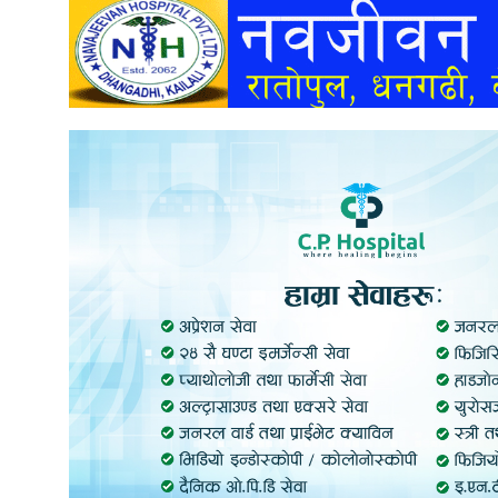
अन्तर्वार्ता
अर्थ
खेलकुद
मनोरञ्जन
अन्य