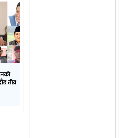
गठनको
दौड तीव्र