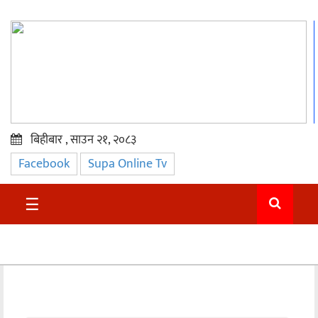
बिहीबार , साउन २१, २०८३
Facebook
Supa Online Tv
प्रमुख
समाचार
☰
सुदुर
राजनीति
समाचार
अन्तराष्ट्रिय