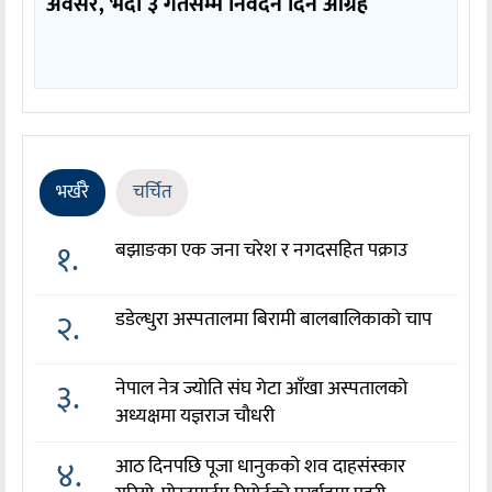
अवसर, भदौ ३ गतेसम्म निवेदन दिन आग्रह
भर्खरै
चर्चित
१.
बझाङका एक जना चरेश र नगदसहित पक्राउ
२.
डडेल्धुरा अस्पतालमा बिरामी बालबालिकाको चाप
३.
नेपाल नेत्र ज्योति संघ गेटा आँखा अस्पतालको
अध्यक्षमा यज्ञराज चौधरी
४.
आठ दिनपछि पूजा धानुकको शव दाहसंस्कार