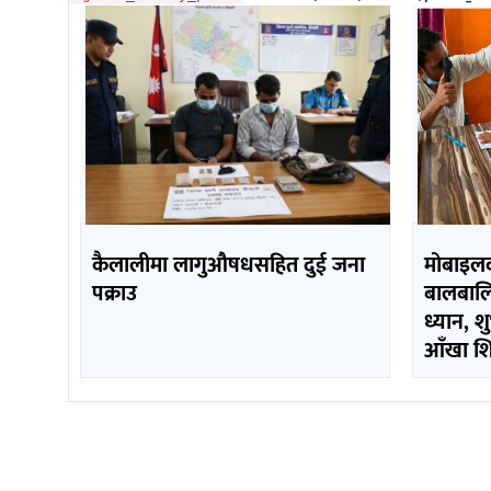
कैलालीमा लागुऔषधसहित दुई जना
मोबाइलक
पक्राउ
बालबालि
ध्यान, श
आँखा श