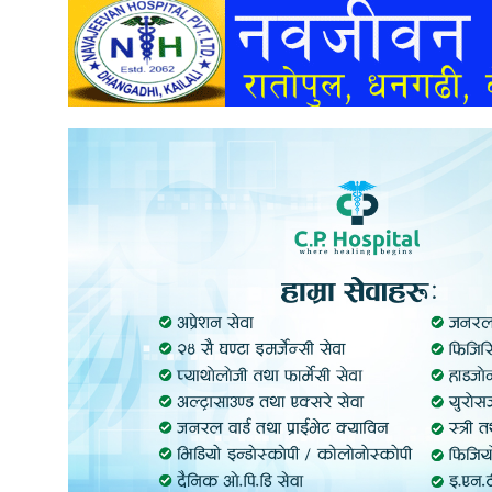
अन्तर्वार्ता
अर्थ
खेलकुद
मनोरञ्जन
अन्य