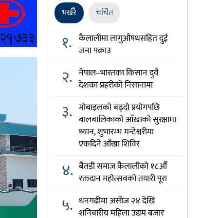
भर्खरै
चर्चित
१.
कैलालीमा लागुऔषधसहित दुई
जना पक्राउ
२.
नेपाल–भारतका किसान दुवै
देशका प्रहरीको निसानामा
३.
मोबाइलको बढ्दो प्रयोगपछि
बालबालिकाको आँखाको सुरक्षामा
ध्यान, शुभारम्भ मन्टेश्वरीमा
एकदिने आँखा शिविर
४.
बैतडी समाज कैलालीको १८औँ
रक्तदान महोत्सवको तयारी पूरा
५.
धनगढीमा असोज २४ देखि
शनिबारीय महिला उद्यम बजार