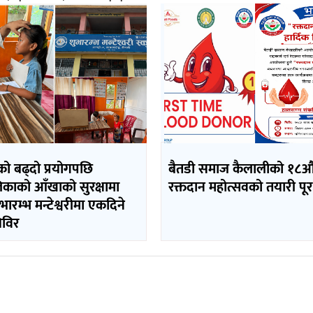
ो बढ्दो प्रयोगपछि
बैतडी समाज कैलालीको १८औ
काको आँखाको सुरक्षामा
रक्तदान महोत्सवको तयारी पूर
ुभारम्भ मन्टेश्वरीमा एकदिने
िविर