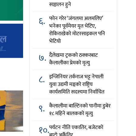
सञ्चालन हुने
६.
फोन गरेर ‘जंगलमा अलमलिए’
भनेका पूर्वमेयर मृत भेटिए,
रोकिराखेको मोटरसाइकल पनि
भेटियो
७.
दैलेखमा ट्रकको ठक्करबाट
कैलालीका प्रेमको मृत्यु
८.
इन्जिनियर तर्कराज भट्ट नेपाली
युवा उद्यमी मञ्चको राष्ट्रिय
कार्यसमिति सदस्यमा निर्वाचित
९.
कैलालीमा बाल्टिनको पानीमा डुबेर
१८ महिने बालकको मृत्यु
१०.
पर्यटन नीति एकातिर, बजेटको
बाटो अर्कैतिर