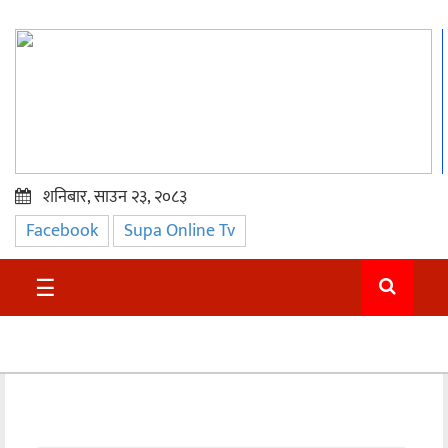
शनिबार, साउन २३, २०८३
Facebook
Supa Online Tv
प्रमुख
समाचार
☰
सुदुर
राजनीति
समाचार
अन्तराष्ट्रिय