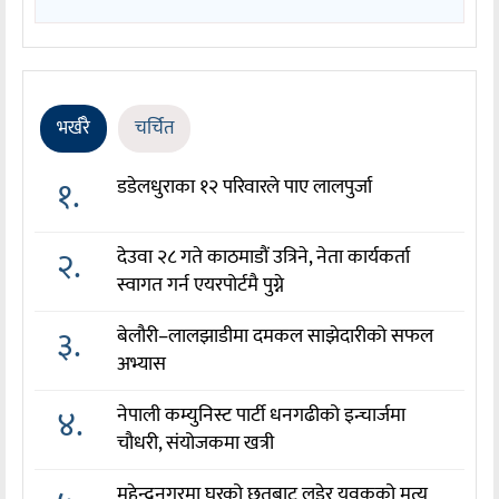
भर्खरै
चर्चित
१.
डडेलधुराका १२ परिवारले पाए लालपुर्जा
२.
देउवा २८ गते काठमाडौं उत्रिने, नेता कार्यकर्ता
स्वागत गर्न एयरपोर्टमै पुग्ने
३.
बेलौरी–लालझाडीमा दमकल साझेदारीको सफल
अभ्यास
४.
नेपाली कम्युनिस्ट पार्टी धनगढीको इन्चार्जमा
चौधरी, संयोजकमा खत्री
महेन्द्रनगरमा घरको छतबाट लडेर युवकको मृत्यु