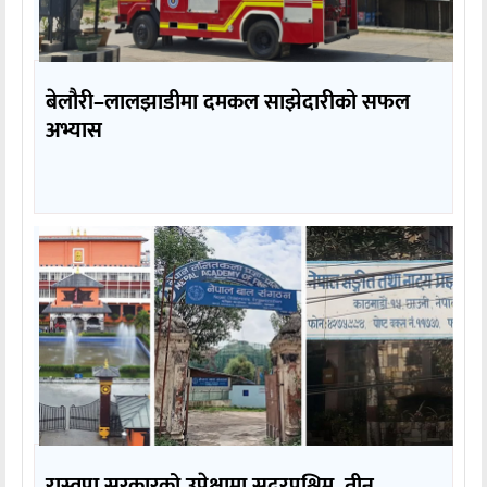
बेलौरी–लालझाडीमा दमकल साझेदारीको सफल
अभ्यास
रास्वपा सरकारको उपेक्षामा सुदूरपश्चिम, तीन