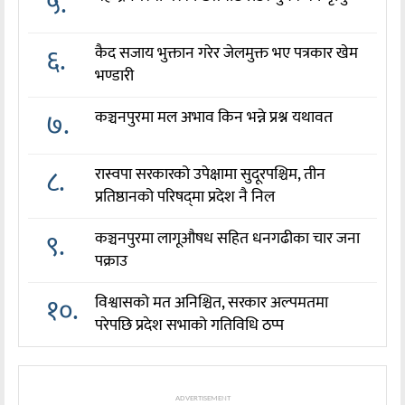
५.
६.
कैद सजाय भुक्तान गरेर जेलमुक्त भए पत्रकार खेम
भण्डारी
७.
कञ्चनपुरमा मल अभाव किन भन्ने प्रश्न यथावत
८.
रास्वपा सरकारको उपेक्षामा सुदूरपश्चिम, तीन
प्रतिष्ठानको परिषद्‌मा प्रदेश नै निल
९.
कञ्चनपुरमा लागूऔषध सहित धनगढीका चार जना
पक्राउ
१०.
विश्वासको मत अनिश्चित, सरकार अल्पमतमा
परेपछि प्रदेश सभाको गतिविधि ठप्प
ADVERTISEMENT