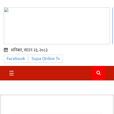
शनिबार, साउन २३, २०८३
Facebook
Supa Online Tv
प्रमुख
समाचार
☰
सुदुर
राजनीति
समाचार
अन्तराष्ट्रिय