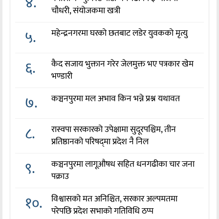
४.
चौधरी, संयोजकमा खत्री
५.
महेन्द्रनगरमा घरको छतबाट लडेर युवकको मृत्यु
६.
कैद सजाय भुक्तान गरेर जेलमुक्त भए पत्रकार खेम
भण्डारी
७.
कञ्चनपुरमा मल अभाव किन भन्ने प्रश्न यथावत
८.
रास्वपा सरकारको उपेक्षामा सुदूरपश्चिम, तीन
प्रतिष्ठानको परिषद्‌मा प्रदेश नै निल
९.
कञ्चनपुरमा लागूऔषध सहित धनगढीका चार जना
पक्राउ
१०.
विश्वासको मत अनिश्चित, सरकार अल्पमतमा
परेपछि प्रदेश सभाको गतिविधि ठप्प