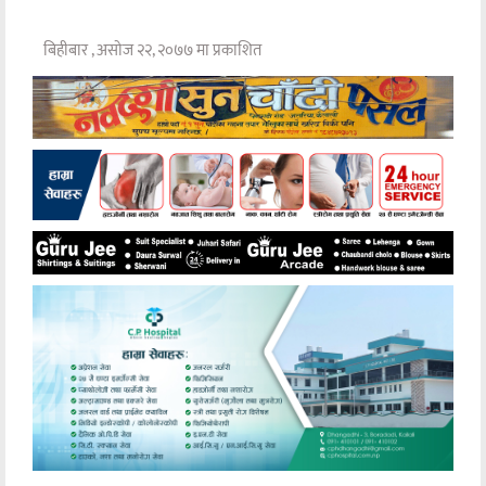
बिहीबार , असोज २२, २०७७ मा प्रकाशित