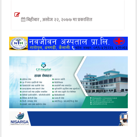
अन्तर्वार्ता
बिहीबार , असोज २२, २०७७ मा प्रकाशित
अर्थ
खेलकुद
मनोरञ्जन
अन्य