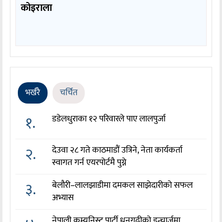
कोइराला
भर्खरै
चर्चित
१.
डडेलधुराका १२ परिवारले पाए लालपुर्जा
२.
देउवा २८ गते काठमाडौं उत्रिने, नेता कार्यकर्ता
स्वागत गर्न एयरपोर्टमै पुग्ने
३.
बेलौरी–लालझाडीमा दमकल साझेदारीको सफल
अभ्यास
नेपाली कम्युनिस्ट पार्टी धनगढीको इन्चार्जमा