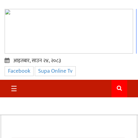
आइतबार, साउन २४, २०८३
Facebook
Supa Online Tv
प्रमुख
समाचार
☰
सुदुर
राजनीति
समाचार
अन्तराष्ट्रिय