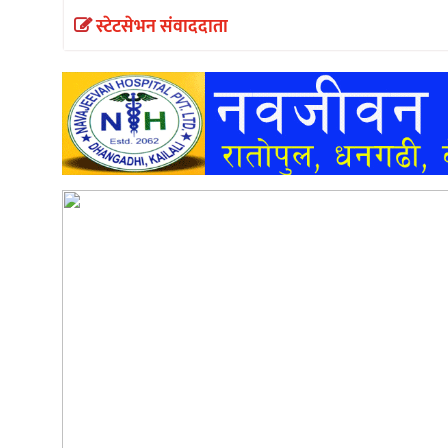
स्टेटसेभन संवाददाता
अन्तर्वार्ता
अर्थ
खेलकुद
मनोरञ्जन
अन्य