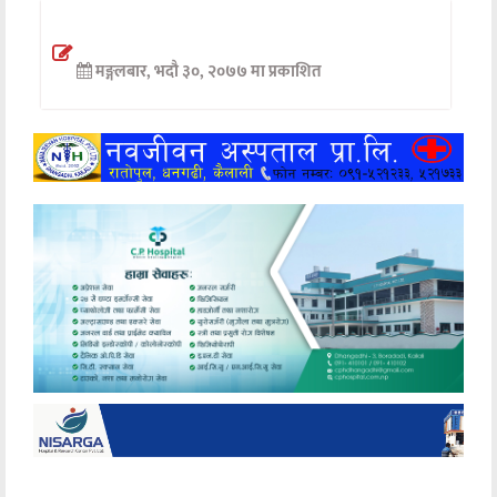
अन्तर्वार्ता
मङ्गलबार, भदौ ३०, २०७७ मा प्रकाशित
अर्थ
खेलकुद
मनोरञ्जन
अन्य