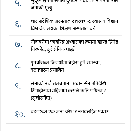
५.
सुदूरपश्चिममा सवारी दुर्घटना बढ्दो, तीन वर्षमा ५६९
जनाको मृत्यु
६.
चार प्रादेशिक अस्पताल दशरथचन्द स्वास्थ्य विज्ञान
विश्वविद्यालयका शिक्षण अस्पताल बन्ने
७.
गोदावरीमा फायरिङ अभ्यासका क्रममा ह्याण्ड ग्रिनेड
विस्फोट, दुई सैनिक घाइते
८.
पुनर्वासका विद्यार्थीमा बेहोस हुने समस्या,
पठनपाठन प्रभावित
९.
सेनाको नयाँ तलबमान : प्रधान सेनापतिदेखि
सिपाहीसम्म महिनामा कसले कति पाउँछन् ?
(सूचीसहित)
१०.
बझाङका एक जना चरेश र नगदसहित पक्राउ