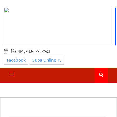
बिहीबार , साउन २१, २०८३
Facebook
Supa Online Tv
प्रमुख
समाचार
☰
सुदुर
राजनीति
समाचार
अन्तराष्ट्रिय