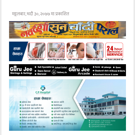
मङ्गलबार, भदौ ३०, २०७७ मा प्रकाशित