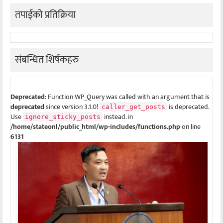
तपाईको प्रतिक्रिया
संबन्धित शिर्षकहरु
Deprecated
: Function WP_Query was called with an argument that is
deprecated
since version 3.1.0!
is deprecated.
caller_get_posts
Use
instead. in
ignore_sticky_posts
/home/stateonl/public_html/wp-includes/functions.php
on line
6131