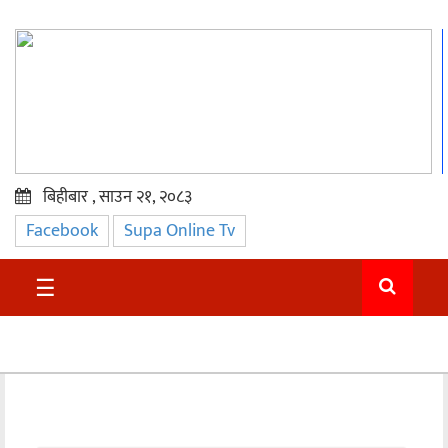
बिहीबार , साउन २१, २०८३
Facebook
Supa Online Tv
प्रमुख
समाचार
☰
सुदुर
राजनीति
समाचार
अन्तराष्ट्रिय