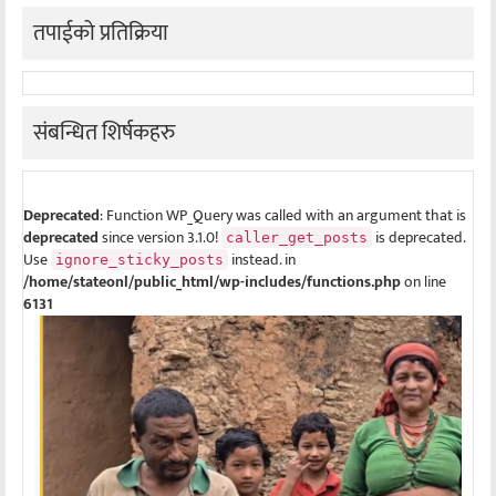
तपाईको प्रतिक्रिया
संबन्धित शिर्षकहरु
Deprecated
: Function WP_Query was called with an argument that is
deprecated
since version 3.1.0!
is deprecated.
caller_get_posts
Use
instead. in
ignore_sticky_posts
/home/stateonl/public_html/wp-includes/functions.php
on line
6131