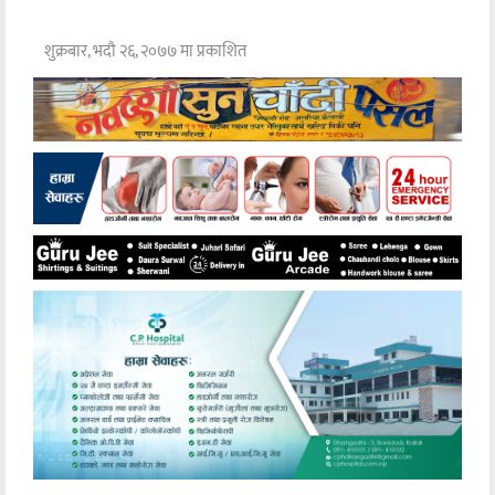
शुक्रबार, भदौ २६, २०७७ मा प्रकाशित