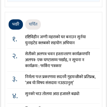
भर्खरै
चर्चित
१.
दृष्टिविहीन जग्गी महराको घर बनाउन सुर्नया
युनाइटेड क्लबको सहयोग अभियान
२.
सेतीको अलपत्र भवन हस्तान्तरण कार्यक्रमपनि
अलपत्र- एक घण्टासम्म पर्खाइ, न सूचना न
कार्यक्रम : फर्किए पत्रकार
३.
निर्मला पन्त प्रकरणमा सदनमै गृहमन्त्रीको प्रतिप्रश्न,
‘अब यो विषय संसदमा नउठाउनुस्’
४.
सुनको भाउ तोलमा आठ हजारले बढ्यो