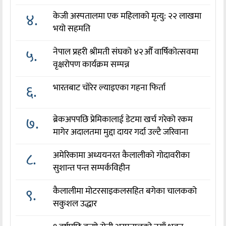
४.
केजी अस्पतालमा एक महिलाको मृत्यु: २२ लाखमा
भयो सहमति
५.
नेपाल प्रहरी श्रीमती संघको ४२औँ वार्षिकोत्सवमा
वृक्षरोपण कार्यक्रम सम्पन्न
६.
भारतबाट चोरेर ल्याइएका गहना फिर्ता
७.
ब्रेकअपपछि प्रेमिकालाई डेटमा खर्च गरेको रकम
मागेर अदालतमा मुद्दा दायर गर्दा उल्टै जरिवाना
८.
अमेरिकामा अध्ययनरत कैलालीको गोदावरीका
सुशान्त पन्त सम्पर्कविहीन
९.
कैलालीमा मोटरसाइकलसहित बगेका चालकको
सकुशल उद्धार