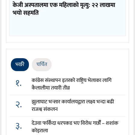
केजी अस्पतालमा एक महिलाको मृत्यु: २२ लाखमा
भयो सहमति
भर्खरै
चर्चित
१.
कांग्रेस संस्थापन इतरको राष्ट्रिय भेलाका लागि
कैलालीमा तयारी तीव्र
२.
झुलाघाट भन्सार कार्यालयद्वारा लक्ष्य भन्दा बढी
राजश्व संकलन
३.
देउवा फर्किँदा धरपकड भए विरोध गर्छौँं – शशांक
कोइराला