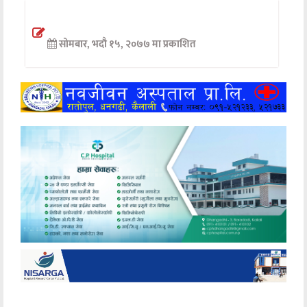
अन्तर्वार्ता
सोमबार, भदौ १५, २०७७ मा प्रकाशित
अर्थ
खेलकुद
मनोरञ्जन
अन्य