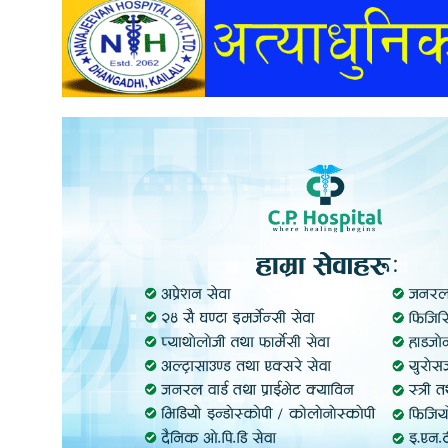
अन्तर्वार्ता
अर्थ
खेलकुद
मनोरञ्जन
अन्य