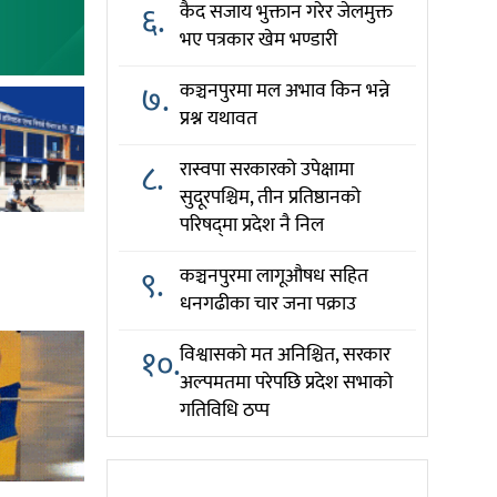
६.
कैद सजाय भुक्तान गरेर जेलमुक्त
भए पत्रकार खेम भण्डारी
७.
कञ्चनपुरमा मल अभाव किन भन्ने
प्रश्न यथावत
८.
रास्वपा सरकारको उपेक्षामा
सुदूरपश्चिम, तीन प्रतिष्ठानको
परिषद्‌मा प्रदेश नै निल
९.
कञ्चनपुरमा लागूऔषध सहित
धनगढीका चार जना पक्राउ
१०.
विश्वासको मत अनिश्चित, सरकार
अल्पमतमा परेपछि प्रदेश सभाको
गतिविधि ठप्प