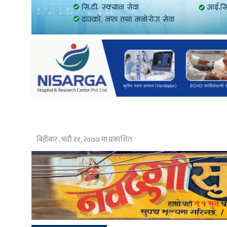
बिहीबार , भदौ ११, २०७७ मा प्रकाशित