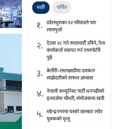
भर्खरै
चर्चित
१.
डडेलधुराका १२ परिवारले पाए
लालपुर्जा
२.
देउवा २८ गते काठमाडौं उत्रिने, नेता
कार्यकर्ता स्वागत गर्न एयरपोर्टमै
पुग्ने
३.
बेलौरी–लालझाडीमा दमकल
साझेदारीको सफल अभ्यास
४.
नेपाली कम्युनिस्ट पार्टी धनगढीको
इन्चार्जमा चौधरी, संयोजकमा खत्री
५.
महेन्द्रनगरमा घरको छतबाट लडेर
युवकको मृत्यु