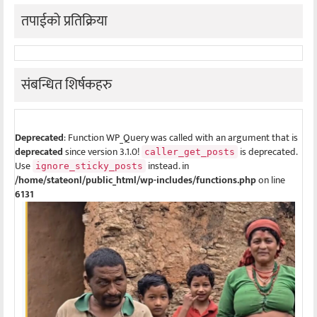
तपाईको प्रतिक्रिया
संबन्धित शिर्षकहरु
Deprecated
: Function WP_Query was called with an argument that is
deprecated
since version 3.1.0!
is deprecated.
caller_get_posts
Use
instead. in
ignore_sticky_posts
/home/stateonl/public_html/wp-includes/functions.php
on line
6131