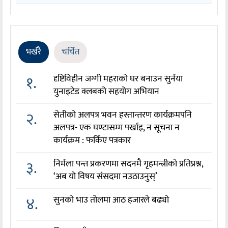
भर्खरै
चर्चित
१.
दृष्टिविहीन जग्गी महराको घर बनाउन सुर्नया
युनाइटेड क्लबको सहयोग अभियान
२.
सेतीको अलपत्र भवन हस्तान्तरण कार्यक्रमपनि
अलपत्र- एक घण्टासम्म पर्खाइ, न सूचना न
कार्यक्रम : फर्किए पत्रकार
३.
निर्मला पन्त प्रकरणमा सदनमै गृहमन्त्रीको प्रतिप्रश्न,
‘अब यो विषय संसदमा नउठाउनुस्’
४.
सुनको भाउ तोलमा आठ हजारले बढ्यो