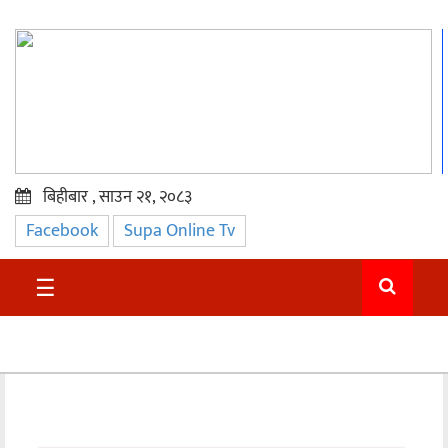
बिहीबार , साउन २१, २०८३
Facebook
Supa Online Tv
प्रमुख
समाचार
☰
सुदुर
राजनीति
समाचार
अन्तराष्ट्रिय