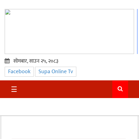
सोमबार, साउन २५, २०८३
Facebook
Supa Online Tv
प्रमुख
समाचार
☰
सुदुर
राजनीति
समाचार
अन्तराष्ट्रिय