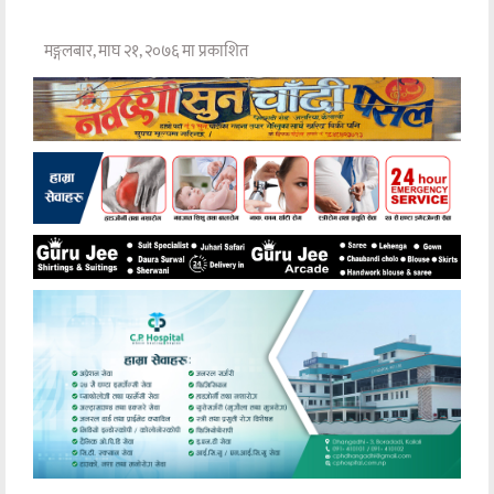
मङ्गलबार, माघ २१, २०७६ मा प्रकाशित