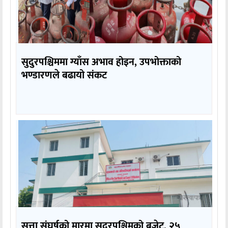
सुदुरपश्चिममा ग्याँस अभाव होइन, उपभोक्ताको
भण्डारणले बढायो संकट
सत्ता संघर्षको मारमा सुदूरपश्चिमको बजेट, २५