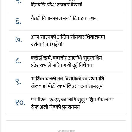
५.
दिनदेखि प्रदेश सरकार बेखर्ची
६.
बैतडी विमानस्थल बन्यो टिकटक स्थल
७.
आज साउनको अन्तिम सोमबार शिवालयमा
दर्शनार्थीको घुइँचो
८.
करोडौँ खर्च, कमजोर उपलब्धि सुदूरपश्चिम
प्रदेशसभाले पारित गर्‍यो दुई विधेयक
९.
आर्थिक चलखेलले बिरामीको स्वास्थ्यमाथि
खेलबाड: मोटो रकम लिएर घटना सामसुम
१०.
एनपीएल–२०२६ का लागि सुदूरपश्चिम रोयल्समा
सेफ अली जैबको पुनरागमन
ADVERTISEMENT