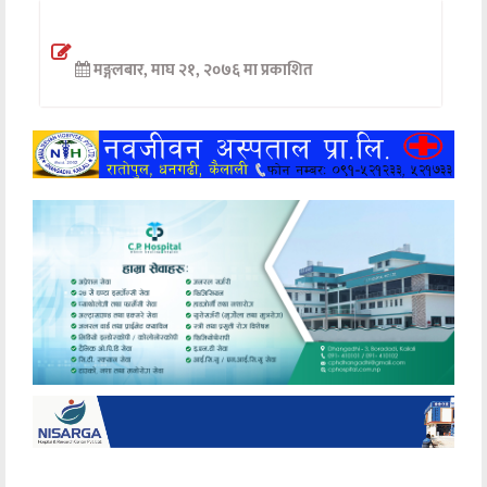
अन्तर्वार्ता
मङ्गलबार, माघ २१, २०७६ मा प्रकाशित
अर्थ
खेलकुद
मनोरञ्जन
अन्य