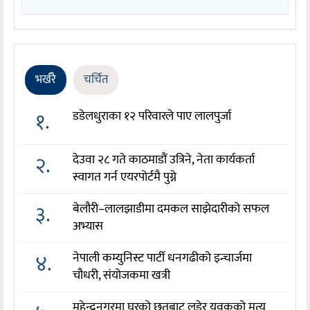
भर्खरै
चर्चित
१.
डडेलधुराका १२ परिवारले पाए लालपुर्जा
२.
देउवा २८ गते काठमाडौं उत्रिने, नेता कार्यकर्ता
स्वागत गर्न एयरपोर्टमै पुग्ने
३.
बेलौरी–लालझाडीमा दमकल साझेदारीको सफल
अभ्यास
४.
नेपाली कम्युनिस्ट पार्टी धनगढीको इन्चार्जमा
चौधरी, संयोजकमा खत्री
महेन्द्रनगरमा घरको छतबाट लडेर युवकको मृत्यु