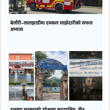
बेलौरी–लालझाडीमा दमकल साझेदारीको सफल
अभ्यास
रास्वपा सरकारको उपेक्षामा सुदूरपश्चिम, तीन