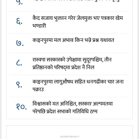
५.
६.
कैद सजाय भुक्तान गरेर जेलमुक्त भए पत्रकार खेम
भण्डारी
७.
कञ्चनपुरमा मल अभाव किन भन्ने प्रश्न यथावत
८.
रास्वपा सरकारको उपेक्षामा सुदूरपश्चिम, तीन
प्रतिष्ठानको परिषद्‌मा प्रदेश नै निल
९.
कञ्चनपुरमा लागूऔषध सहित धनगढीका चार जना
पक्राउ
१०.
विश्वासको मत अनिश्चित, सरकार अल्पमतमा
परेपछि प्रदेश सभाको गतिविधि ठप्प
ADVERTISEMENT