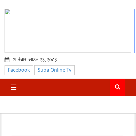
शनिबार, साउन २३, २०८३
Facebook
Supa Online Tv
प्रमुख
समाचार
☰
सुदुर
राजनीति
समाचार
अन्तराष्ट्रिय