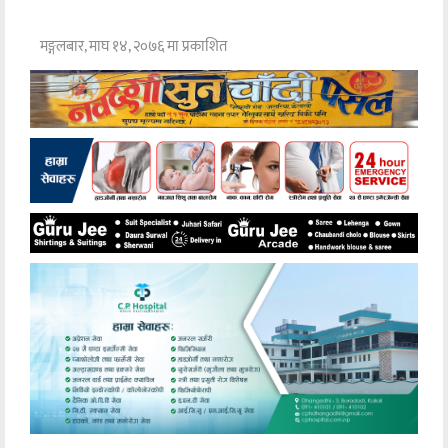
मङ्गलबार, माघ १४, २०७६ मा प्रकाशित