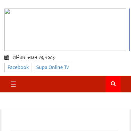
शनिबार, साउन २३, २०८३
Facebook
Supa Online Tv
प्रमुख
समाचार
☰
सुदुर
राजनीति
समाचार
अन्तराष्ट्रिय