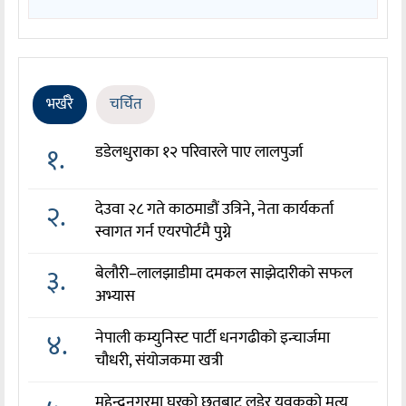
भर्खरै
चर्चित
१.
डडेलधुराका १२ परिवारले पाए लालपुर्जा
२.
देउवा २८ गते काठमाडौं उत्रिने, नेता कार्यकर्ता
स्वागत गर्न एयरपोर्टमै पुग्ने
३.
बेलौरी–लालझाडीमा दमकल साझेदारीको सफल
अभ्यास
४.
नेपाली कम्युनिस्ट पार्टी धनगढीको इन्चार्जमा
चौधरी, संयोजकमा खत्री
महेन्द्रनगरमा घरको छतबाट लडेर युवकको मृत्यु