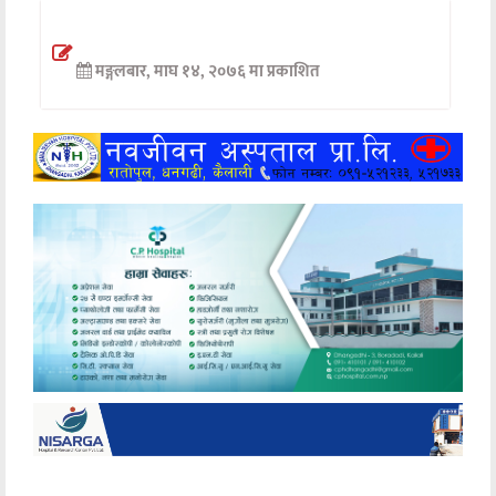
अन्तर्वार्ता
मङ्गलबार, माघ १४, २०७६ मा प्रकाशित
अर्थ
खेलकुद
मनोरञ्जन
अन्य