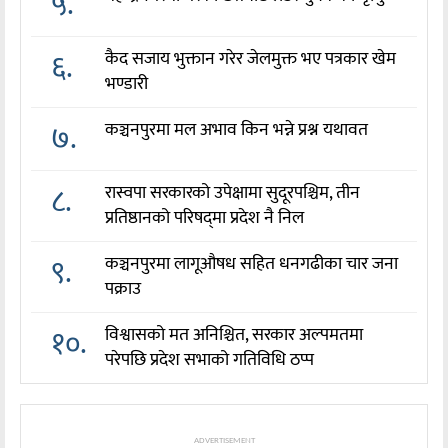
५.
६.
कैद सजाय भुक्तान गरेर जेलमुक्त भए पत्रकार खेम
भण्डारी
७.
कञ्चनपुरमा मल अभाव किन भन्ने प्रश्न यथावत
८.
रास्वपा सरकारको उपेक्षामा सुदूरपश्चिम, तीन
प्रतिष्ठानको परिषद्‌मा प्रदेश नै निल
९.
कञ्चनपुरमा लागूऔषध सहित धनगढीका चार जना
पक्राउ
१०.
विश्वासको मत अनिश्चित, सरकार अल्पमतमा
परेपछि प्रदेश सभाको गतिविधि ठप्प
ADVERTISEMENT