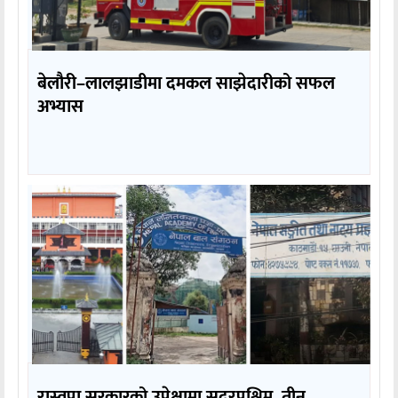
बेलौरी–लालझाडीमा दमकल साझेदारीको सफल
अभ्यास
रास्वपा सरकारको उपेक्षामा सुदूरपश्चिम, तीन