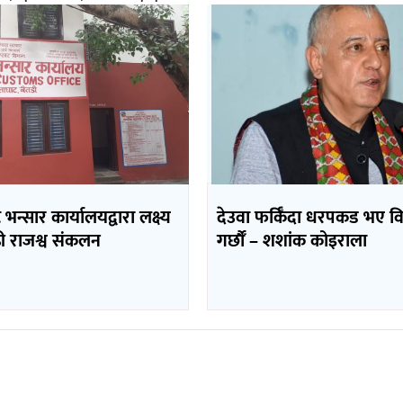
भन्सार कार्यालयद्वारा लक्ष्य
देउवा फर्किँदा धरपकड भए व
ढी राजश्व संकलन
गर्छौँं – शशांक कोइराला