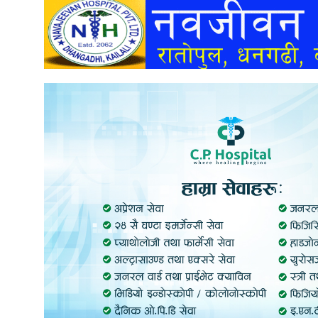
अन्तर्वार्ता
अर्थ
खेलकुद
मनोरञ्जन
अन्य