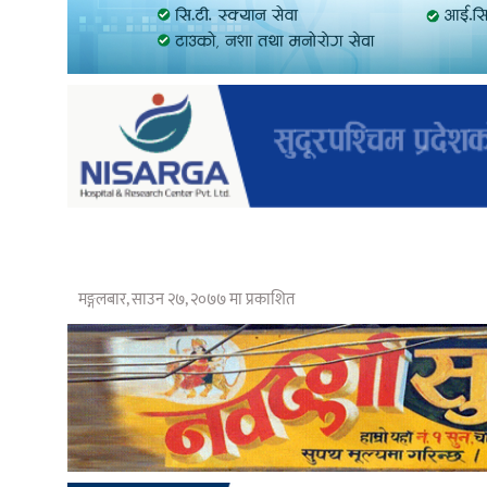
मङ्गलबार, साउन २७, २०७७ मा प्रकाशित