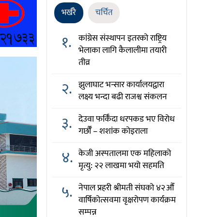
भर्खरै
चर्चित
१.
कांग्रेस संस्थापन इतरको राष्ट्रिय
भेलाका लागि कैलालीमा तयारी
तीव्र
२.
झुलाघाट भन्सार कार्यालयद्वारा
लक्ष्य भन्दा बढी राजश्व संकलन
३.
देउवा फर्किँदा धरपकड भए विरोध
गर्छौँं – शशांक कोइराला
४.
केजी अस्पतालमा एक महिलाको
मृत्यु: २२ लाखमा भयो सहमति
५.
नेपाल प्रहरी श्रीमती संघको ४२औँ
वार्षिकोत्सवमा वृक्षरोपण कार्यक्रम
सम्पन्न