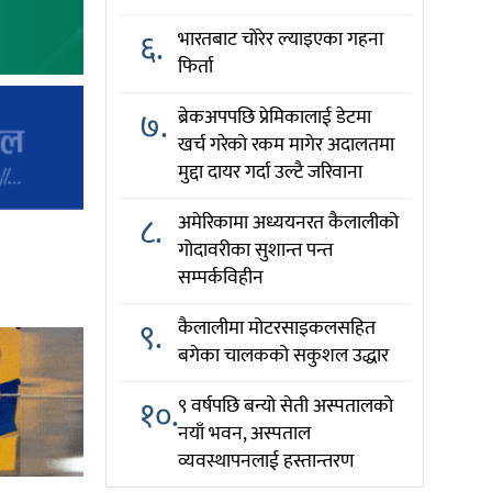
६.
भारतबाट चोरेर ल्याइएका गहना
फिर्ता
७.
ब्रेकअपपछि प्रेमिकालाई डेटमा
खर्च गरेको रकम मागेर अदालतमा
मुद्दा दायर गर्दा उल्टै जरिवाना
८.
अमेरिकामा अध्ययनरत कैलालीको
गोदावरीका सुशान्त पन्त
सम्पर्कविहीन
९.
कैलालीमा मोटरसाइकलसहित
बगेका चालकको सकुशल उद्धार
१०.
९ वर्षपछि बन्यो सेती अस्पतालको
नयाँ भवन, अस्पताल
व्यवस्थापनलाई हस्तान्तरण