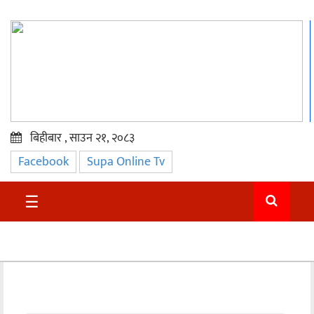
बिहीबार , साउन २१, २०८३
Facebook
Supa Online Tv
प्रमुख
समाचार
☰
सुदुर
राजनीति
समाचार
अन्तराष्ट्रिय