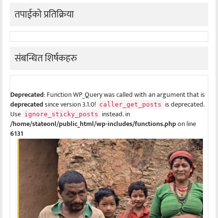
तपाईको प्रतिक्रिया
संबन्धित शिर्षकहरु
Deprecated
: Function WP_Query was called with an argument that is
deprecated
since version 3.1.0!
is deprecated.
caller_get_posts
Use
instead. in
ignore_sticky_posts
/home/stateonl/public_html/wp-includes/functions.php
on line
6131