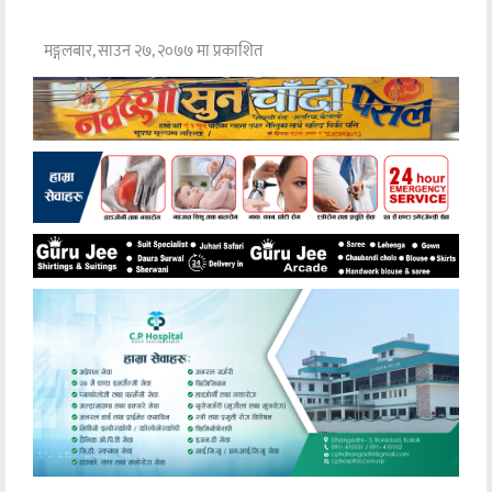
मङ्गलबार, साउन २७, २०७७ मा प्रकाशित