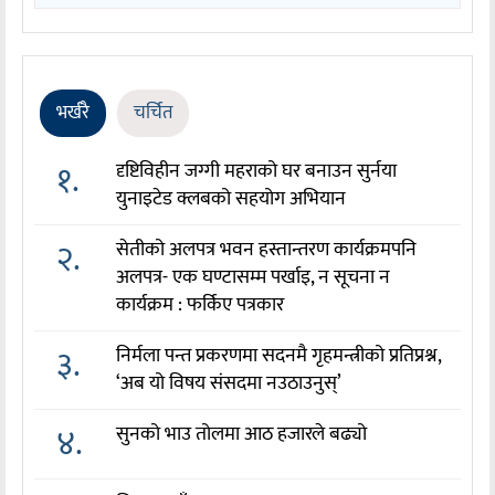
भर्खरै
चर्चित
१.
दृष्टिविहीन जग्गी महराको घर बनाउन सुर्नया
युनाइटेड क्लबको सहयोग अभियान
२.
सेतीको अलपत्र भवन हस्तान्तरण कार्यक्रमपनि
अलपत्र- एक घण्टासम्म पर्खाइ, न सूचना न
कार्यक्रम : फर्किए पत्रकार
३.
निर्मला पन्त प्रकरणमा सदनमै गृहमन्त्रीको प्रतिप्रश्न,
‘अब यो विषय संसदमा नउठाउनुस्’
४.
सुनको भाउ तोलमा आठ हजारले बढ्यो