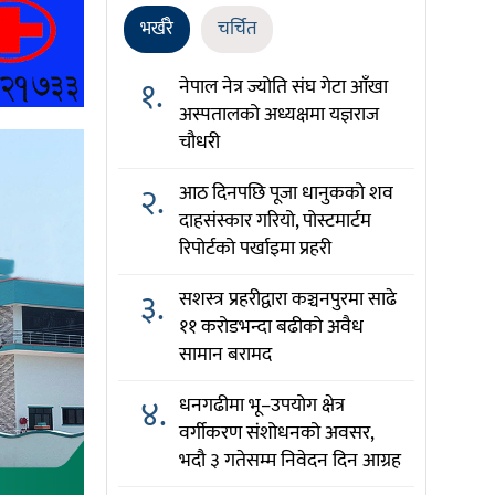
भर्खरै
चर्चित
१.
नेपाल नेत्र ज्योति संघ गेटा आँखा
अस्पतालको अध्यक्षमा यज्ञराज
चौधरी
२.
आठ दिनपछि पूजा धानुकको शव
दाहसंस्कार गरियो, पोस्टमार्टम
रिपोर्टको पर्खाइमा प्रहरी
३.
सशस्त्र प्रहरीद्वारा कञ्चनपुरमा साढे
११ करोडभन्दा बढीको अवैध
सामान बरामद
४.
धनगढीमा भू–उपयोग क्षेत्र
वर्गीकरण संशोधनको अवसर,
भदौ ३ गतेसम्म निवेदन दिन आग्रह