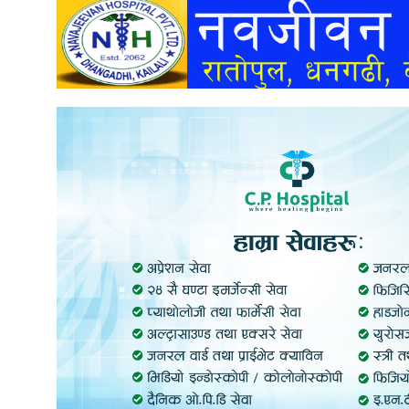
अन्तर्वार्ता
अर्थ
खेलकुद
मनोरञ्जन
अन्य