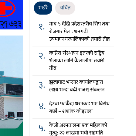
भर्खरै
चर्चित
१.
माघ ५ देखि प्रदेशस्तरीय सिप तथा
रोजगार मेला: धनगढी
उपमहानगरपालिकाको तयारी तीव्र
२.
कांग्रेस संस्थापन इतरको राष्ट्रिय
भेलाका लागि कैलालीमा तयारी
तीव्र
३.
झुलाघाट भन्सार कार्यालयद्वारा
लक्ष्य भन्दा बढी राजश्व संकलन
४.
देउवा फर्किँदा धरपकड भए विरोध
गर्छौँं – शशांक कोइराला
५.
केजी अस्पतालमा एक महिलाको
मृत्यु: २२ लाखमा भयो सहमति