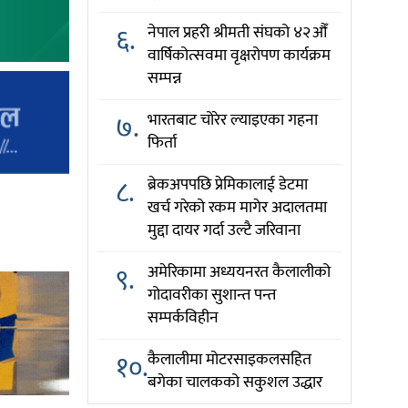
६.
नेपाल प्रहरी श्रीमती संघको ४२औँ
वार्षिकोत्सवमा वृक्षरोपण कार्यक्रम
सम्पन्न
७.
भारतबाट चोरेर ल्याइएका गहना
फिर्ता
८.
ब्रेकअपपछि प्रेमिकालाई डेटमा
खर्च गरेको रकम मागेर अदालतमा
मुद्दा दायर गर्दा उल्टै जरिवाना
९.
अमेरिकामा अध्ययनरत कैलालीको
गोदावरीका सुशान्त पन्त
सम्पर्कविहीन
१०.
कैलालीमा मोटरसाइकलसहित
बगेका चालकको सकुशल उद्धार