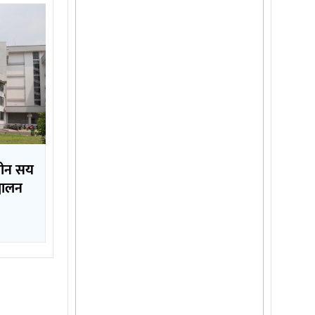
 तीन सय
्चालन