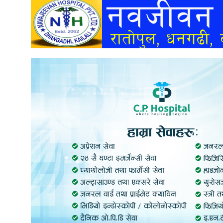
अन्तर्वार्ता
अर्थ
खेलकुद
मनोरञ्जन
अन्य