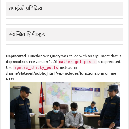
तपाईको प्रतिक्रिया
संबन्धित शिर्षकहरु
Deprecated
: Function WP_Query was called with an argument that is
deprecated
since version 3.1.0!
is deprecated.
caller_get_posts
Use
instead. in
ignore_sticky_posts
/home/stateonl/public_html/wp-includes/functions.php
on line
6131