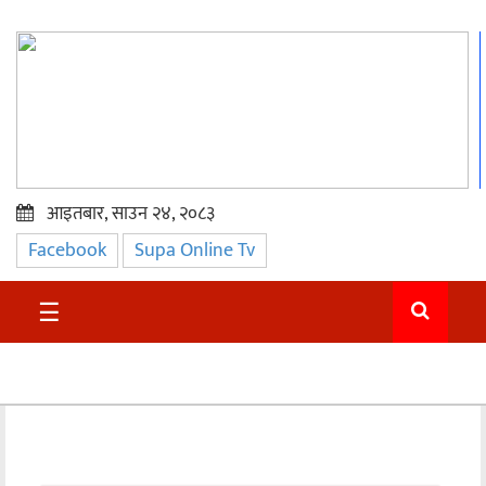
आइतबार, साउन २४, २०८३
Facebook
Supa Online Tv
प्रमुख
समाचार
☰
सुदुर
राजनीति
समाचार
अन्तराष्ट्रिय