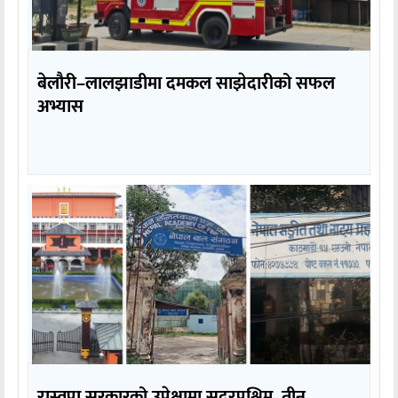
बेलौरी–लालझाडीमा दमकल साझेदारीको सफल
अभ्यास
रास्वपा सरकारको उपेक्षामा सुदूरपश्चिम, तीन