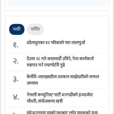
भर्खरै
चर्चित
१.
डडेलधुराका १२ परिवारले पाए लालपुर्जा
२.
देउवा २८ गते काठमाडौं उत्रिने, नेता कार्यकर्ता
स्वागत गर्न एयरपोर्टमै पुग्ने
३.
बेलौरी–लालझाडीमा दमकल साझेदारीको सफल
अभ्यास
४.
नेपाली कम्युनिस्ट पार्टी धनगढीको इन्चार्जमा
चौधरी, संयोजकमा खत्री
महेन्द्रनगरमा घरको छतबाट लडेर युवकको मृत्यु