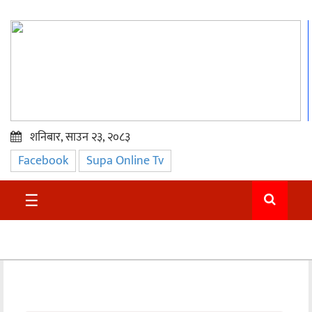
शनिबार, साउन २३, २०८३
Facebook
Supa Online Tv
प्रमुख
समाचार
☰
सुदुर
राजनीति
समाचार
अन्तराष्ट्रिय