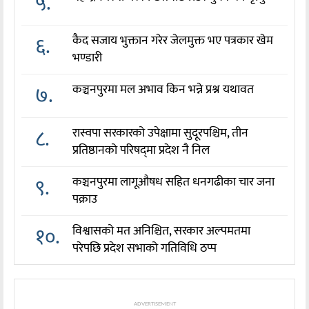
५.
६.
कैद सजाय भुक्तान गरेर जेलमुक्त भए पत्रकार खेम
भण्डारी
७.
कञ्चनपुरमा मल अभाव किन भन्ने प्रश्न यथावत
८.
रास्वपा सरकारको उपेक्षामा सुदूरपश्चिम, तीन
प्रतिष्ठानको परिषद्‌मा प्रदेश नै निल
९.
कञ्चनपुरमा लागूऔषध सहित धनगढीका चार जना
पक्राउ
१०.
विश्वासको मत अनिश्चित, सरकार अल्पमतमा
परेपछि प्रदेश सभाको गतिविधि ठप्प
ADVERTISEMENT