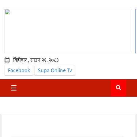
बिहीबार , साउन २१, २०८३
Facebook
Supa Online Tv
प्रमुख
समाचार
☰
सुदुर
राजनीति
समाचार
अन्तराष्ट्रिय