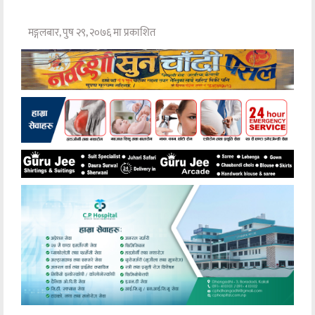
मङ्गलबार, पुष २९, २०७६ मा प्रकाशित