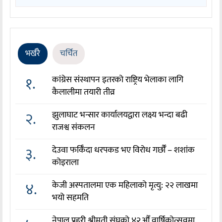
भर्खरै
चर्चित
१.
कांग्रेस संस्थापन इतरको राष्ट्रिय भेलाका लागि
कैलालीमा तयारी तीव्र
२.
झुलाघाट भन्सार कार्यालयद्वारा लक्ष्य भन्दा बढी
राजश्व संकलन
३.
देउवा फर्किँदा धरपकड भए विरोध गर्छौँं – शशांक
कोइराला
४.
केजी अस्पतालमा एक महिलाको मृत्यु: २२ लाखमा
भयो सहमति
नेपाल प्रहरी श्रीमती संघको ४२औँ वार्षिकोत्सवमा