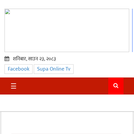
शनिबार, साउन २३, २०८३
Facebook
Supa Online Tv
प्रमुख
समाचार
☰
सुदुर
राजनीति
समाचार
अन्तराष्ट्रिय