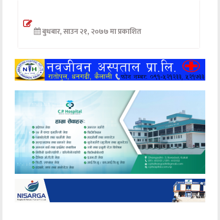
अन्तर्वार्ता
बुधबार, साउन २१, २०७७ मा प्रकाशित
अर्थ
खेलकुद
मनोरञ्जन
अन्य