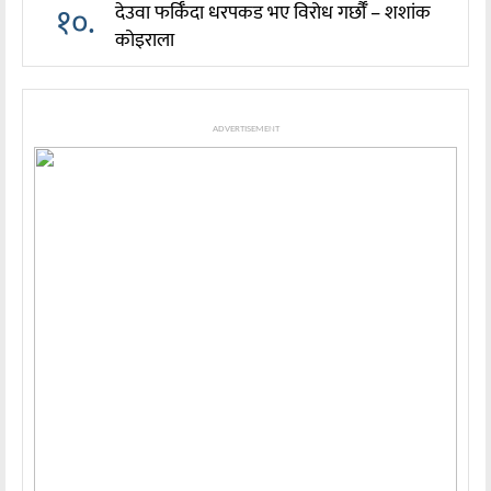
१०.
देउवा फर्किँदा धरपकड भए विरोध गर्छौँं – शशांक
कोइराला
ADVERTISEMENT