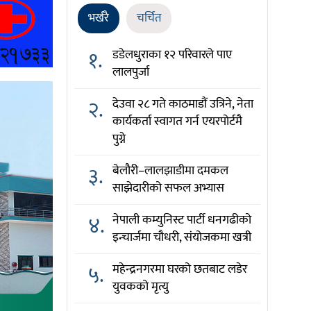
भर्खरै
चर्चित
१.
डडेलधुराका १२ परिवारले पाए
लालपुर्जा
२.
देउवा २८ गते काठमाडौं उत्रिने, नेता
कार्यकर्ता स्वागत गर्न एयरपोर्टमै
पुग्ने
३.
बेलौरी–लालझाडीमा दमकल
साझेदारीको सफल अभ्यास
४.
नेपाली कम्युनिस्ट पार्टी धनगढीको
इन्चार्जमा चौधरी, संयोजकमा खत्री
५.
महेन्द्रनगरमा घरको छतबाट लडेर
युवकको मृत्यु