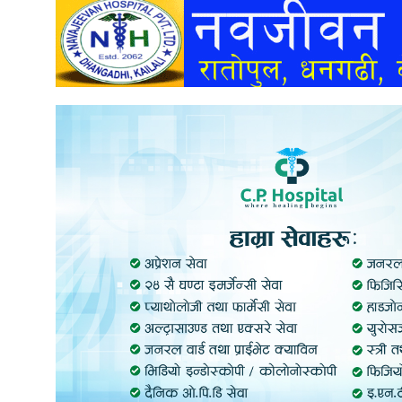
अन्तर्वार्ता
अर्थ
खेलकुद
मनोरञ्जन
अन्य