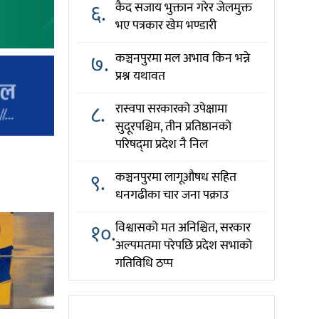
६.
कैद सजाय भुक्तान गरेर जेलमुक्त
भए पत्रकार खेम भण्डारी
७.
कञ्चनपुरमा मल अभाव किन भन्ने
प्रश्न यथावत
८.
रास्वपा सरकारको उपेक्षामा
सुदूरपश्चिम, तीन प्रतिष्ठानको
परिषद्‌मा प्रदेश नै निल
९.
कञ्चनपुरमा लागूऔषध सहित
धनगढीका चार जना पक्राउ
१०.
विश्वासको मत अनिश्चित, सरकार
अल्पमतमा परेपछि प्रदेश सभाको
गतिविधि ठप्प