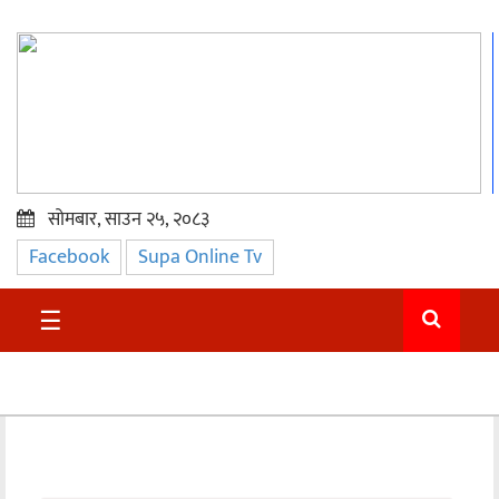
सोमबार, साउन २५, २०८३
Facebook
Supa Online Tv
प्रमुख
समाचार
☰
सुदुर
राजनीति
समाचार
अन्तराष्ट्रिय