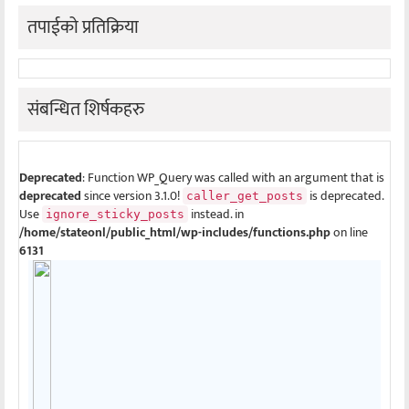
तपाईको प्रतिक्रिया
संबन्धित शिर्षकहरु
Deprecated
: Function WP_Query was called with an argument that is
deprecated
since version 3.1.0!
is deprecated.
caller_get_posts
Use
instead. in
ignore_sticky_posts
/home/stateonl/public_html/wp-includes/functions.php
on line
6131