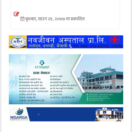
अन्तर्वार्ता
बुधबार, साउन २१, २०७७ मा प्रकाशित
अर्थ
खेलकुद
मनोरञ्जन
अन्य