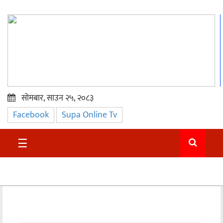
सोमबार, साउन २५, २०८३
Facebook
Supa Online Tv
प्रमुख
समाचार
☰
सुदुर
राजनीति
समाचार
अन्तराष्ट्रिय