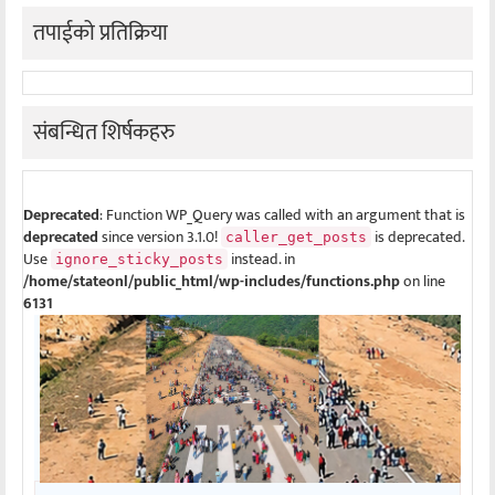
तपाईको प्रतिक्रिया
संबन्धित शिर्षकहरु
Deprecated
: Function WP_Query was called with an argument that is
deprecated
since version 3.1.0!
is deprecated.
caller_get_posts
Use
instead. in
ignore_sticky_posts
/home/stateonl/public_html/wp-includes/functions.php
on line
6131