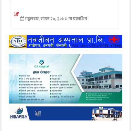
अन्तर्वार्ता
मङ्गलबार, साउन २०, २०७७ मा प्रकाशित
अर्थ
खेलकुद
मनोरञ्जन
अन्य