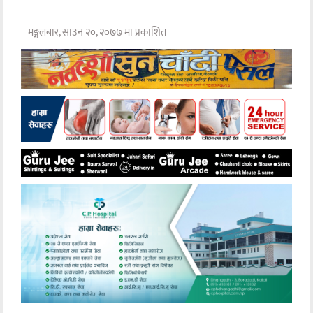
मङ्गलबार, साउन २०, २०७७ मा प्रकाशित